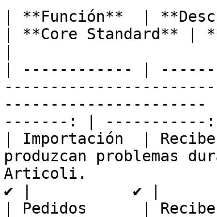
| **Función**  | **Descrizione**                                                         
| **Core Standard** | *
|

| ------------ | ------
-----------------------
---------------------- 
-------: | -----------: 
| Importación  | Recibe
produzcan problemas dur
Articoli.                 |  
✔️ |           ✔️ |

| Pedidos      | Recibe