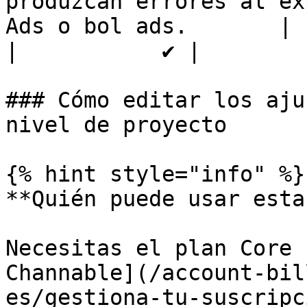
produzcan errores al ex
Ads o bol ads.       |         
|           ✔️ |

### Cómo editar los aju
nivel de proyecto

{% hint style="info" %}

**Quién puede usar esta
Necesitas el plan Core 
Channable](/account-bil
es/gestiona-tu-suscripc