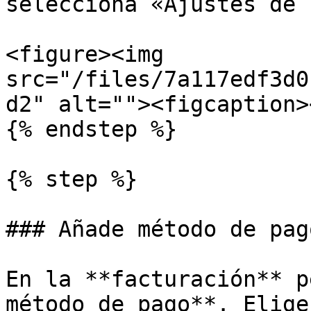
selecciona «Ajustes de 
<figure><img 
src="/files/7a117edf3d0
d2" alt=""><figcaption>
{% endstep %}

{% step %}

### Añade método de pago
En la **facturación** p
método de pago**. Elige