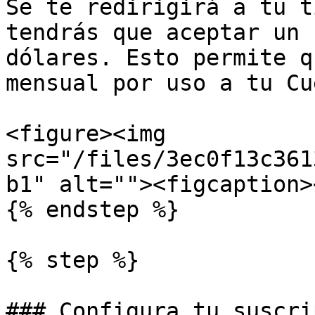
Se te redirigirá a tu t
tendrás que aceptar un 
dólares. Esto permite q
mensual por uso a tu Cu
<figure><img 
src="/files/3ec0f13c361
b1" alt=""><figcaption>
{% endstep %}

{% step %}

### Configura tu suscri