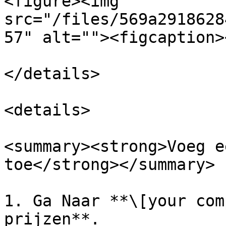
<figure><img 
src="/files/569a2918628
57" alt=""><figcaption>
</details>

<details>

<summary><strong>Voeg e
toe</strong></summary>

1. Ga Naar **\[your com
prijzen**.
