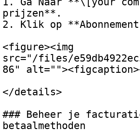
1. Ga Naar **\[your com
prijzen**.

2. Klik op **Abonnement
<figure><img 
src="/files/e59db4922ec
86" alt=""><figcaption>
</details>

### Beheer je facturati
betaalmethoden
