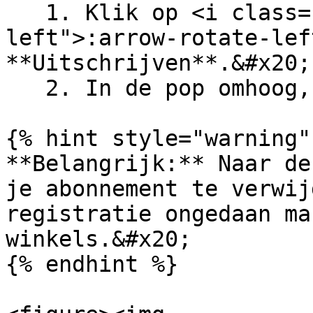
   1. Klik op <i class="fa-arrow-rotate-
left">:arrow-rotate-lef
**Uitschrijven**.&#x20;

   2. In de pop omhoog, klik **Bevestigen**.

{% hint style="warning" 
**Belangrijk:** Naar de
je abonnement te verwij
registratie ongedaan ma
winkels.&#x20;

{% endhint %}
