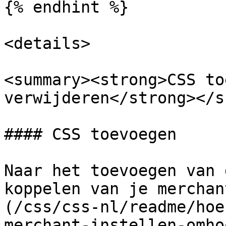
{% endhint %}

<details>

<summary><strong>CSS to
verwijderen</strong></s
#### CSS toevoegen

Naar het toevoegen van 
koppelen van je merchan
(/css/css-nl/readme/hoe
merchant-instellen-omho