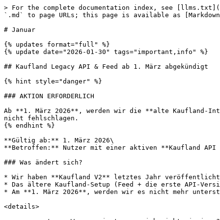
> For the complete documentation index, see [llms.txt](https://helpcenter.channable.com/llms.txt). Markdown versions of documentation pages are available by appending `.md` to page URLs; this page is available as [Markdown](https://helpcenter.channable.com/changelog/changelog-de/2026/januar.md).

# Januar

{% updates format="full" %}
{% update date="2026-01-30" tags="important,info" %}

## Kaufland Legacy API & Feed ab 1. März abgekündigt

{% hint style="danger" %}

### AKTION ERFORDERLICH

Ab **1. März 2026**, werden wir die **alte Kaufland-Integration** (Feed + Kaufland API V1). Migriere zu **Kaufland V2** vor diesem Datum, damit deine Listing-Updates nicht fehlschlagen.
{% endhint %}

**Gültig ab:** 1. März 2026\
**Betroffen:** Nutzer mit einer aktiven **Kaufland API V1** und/oder alter **Kaufland-Feed**

### Was ändert sich?

* Wir haben **Kaufland V2** letztes Jahr veröffentlicht.
* Das ältere Kaufland-Setup (Feed + die erste API-Version) ist abgekündigt.
* Am **1. März 2026**, werden wir es nicht mehr unterstützen und aus Channable entfernen.

<details>

<summary><strong>Was passiert, wenn ich nicht migriere?</strong></summary>

**Nach dem 1. März 2026**

* Dein alter Kaufland-Channel/Feed könnte aufhören, Updates zu synchronisieren (Bestand, Preis usw.).
* Wir bieten keine technische oder Fehlerbehebungsunterstützung für die alte Version an.
* Verpasste Updates können zu Ausfallzeiten deiner Listings und zu verlorenen Verkäufen führen.

</details>

### Was du tun musst

Folge den Schritten in unserem [Kaufland V2-Migrationsleitfaden](/list-advertise/list-and-advertise-de/auf-marktplatzen-verkaufen/kaufland/so-richtest-du-einen-kaufland-kanal-api-v2-ein.md).

{% hint style="warning" %}
Wenn die Migration wiederholt fehlschlägt, [kontaktiere den Support](https://helpcenter.channable.com/hc/en-us/articles/360016311759-How-can-I-contact-Channable). Bitte gib in deiner Nachricht deinen Projekt- und Kanalnamen an.
{% endhint %}
{% endupdate %}

{% update date="2026-01-29" tags="improvement,info" %}

## Das Hilfe-Center hat ein neues Design!

Wir haben das Hilfe-Center überarbeitet! Du findest vielleicht einiges an neuen Stellen. Im Laufe von 2026 verbessern und strukturieren wir die Inhalte weiter. So findest du dich im neuen Hilfe-Center zurecht:

* **Suchfunktion**: Nutze die Suchleiste, um Themen schnell zu finden.
* **Tabs**: Durchsuche auf der Startseite die Kategorien nach relevanten Bereichen.
* **Aktualisierungen im Changelog**: Schau dir die neuesten Änderungen und neuen Inhalte im Changelog-Tab an – dort bist du jetzt!

Bleib dran für weitere Verbesserungen, während wir dein Erlebnis weiter verbessern!

### Nutze die neue Navigation

Unser Hilfe-Center ist in Abschnitte gegliedert, die die Phasen der Arbeit mit Channable widerspiegeln.

Du kannst problemlos zwischen den Abschnitten navigieren, und das ist völlig in Ordnung! Diese Hauptbereiche findest du oben unter der Suchleiste.

Nutze innerhalb eines Abschnitts die Navigationsleiste links, um Unterabschnitte und Artikel zu erkunden.

Sowohl die [Suchfunktion](#search-for-an-article) und [GitBook Assistant ](#searching-for-an-answer-using-the-gitbook-assistant)durchsucht alle Bereiche, um dir die besten Antworten auf deine Fragen zu liefern.

### Suche nach einem Artikel

Die Suchleiste bef