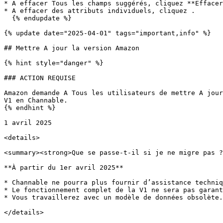
* A effacer Tous les champs suggérés, cliquez **Effacer
* A effacer des attributs individuels, cliquez .

  {% endupdate %}

{% update date="2025-04-01" tags="important,info" %}

## Mettre A jour la version Amazon

{% hint style="danger" %}

### ACTION REQUISE

Amazon demande A Tous les utilisateurs de mettre A jour
V1 en Channable.

{% endhint %}

1 avril 2025

<details>

<summary><strong>Que se passe-t-il si je ne migre pas ?
**À partir du 1er avril 2025**

* Channable ne pourra plus fournir d’assistance techniq
* Le fonctionnement complet de la V1 ne sera pas garant
* Vous travaillerez avec un modèle de données obsolète.

</details>
