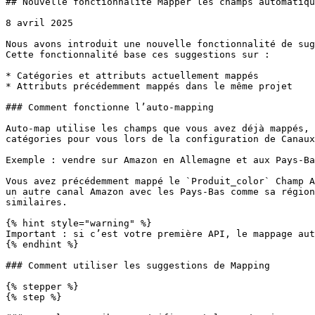
## Nouvelle fonctionnalité Mapper les champs automatiqu
8 avril 2025

Nous avons introduit une nouvelle fonctionnalité de sug
Cette fonctionnalité base ces suggestions sur :

* Catégories et attributs actuellement mappés

* Attributs précédemment mappés dans le même projet

### Comment fonctionne l’auto-mapping

Auto-map utilise les champs que vous avez déjà mappés, 
catégories pour vous lors de la configuration de Canaux
Exemple : vendre sur Amazon en Allemagne et aux Pays-Ba
Vous avez précédemment mappé le `Produit_color` Champ A
un autre canal Amazon avec les Pays-Bas comme sa région
similaires.

{% hint style="warning" %}

Important : si c’est votre première API, le mappage aut
{% endhint %}

### Comment utiliser les suggestions de Mapping

{% stepper %}

{% step %}
