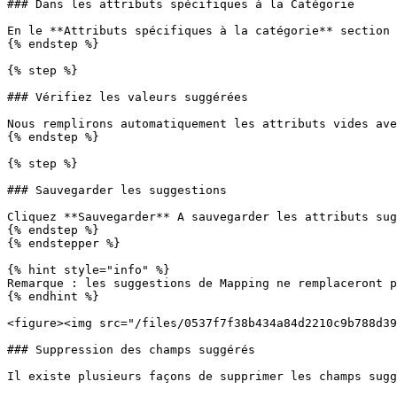
### Dans les attributs spécifiques à la Catégorie

En le **Attributs spécifiques à la catégorie** section 
{% endstep %}

{% step %}

### Vérifiez les valeurs suggérées

Nous remplirons automatiquement les attributs vides ave
{% endstep %}

{% step %}

### Sauvegarder les suggestions

Cliquez **Sauvegarder** A sauvegarder les attributs sug
{% endstep %}

{% endstepper %}

{% hint style="info" %}

Remarque : les suggestions de Mapping ne remplaceront p
{% endhint %}

<figure><img src="/files/0537f7f38b434a84d2210c9b788d39
### Suppression des champs suggérés

Il existe plusieurs façons de supprimer les champs sugg