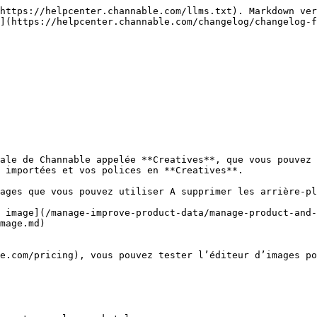
https://helpcenter.channable.com/llms.txt). Markdown ver
](https://helpcenter.channable.com/changelog/changelog-f
ale de Channable appelée **Creatives**, que vous pouvez 
 importées et vos polices en **Creatives**.

ages que vous pouvez utiliser A supprimer les arrière-pl
 image](/manage-improve-product-data/manage-product-and-
mage.md)

e.com/pricing), vous pouvez tester l’éditeur d’images po