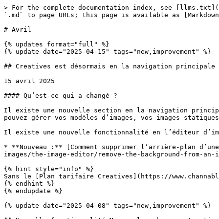
> For the complete documentation index, see [llms.txt](
`.md` to page URLs; this page is available as [Markdown
# Avril

{% updates format="full" %}

{% update date="2025-04-15" tags="new,improvement" %}

## Creatives est désormais en la navigation principale

15 avril 2025

#### Qu’est-ce qui a changé ?

Il existe une nouvelle section en la navigation princip
pouvez gérer vos modèles d’images, vos images statiques
Il existe une nouvelle fonctionnalité en l’éditeur d’im
* **Nouveau :** [Comment supprimer l’arrière-plan d’une
images/the-image-editor/remove-the-background-from-an-i
{% hint style="info" %}

Sans le [Plan tarifaire Creatives](https://www.channabl
{% endhint %}

{% endupdate %}

{% update date="2025-04-08" tags="new,improvement" %}
