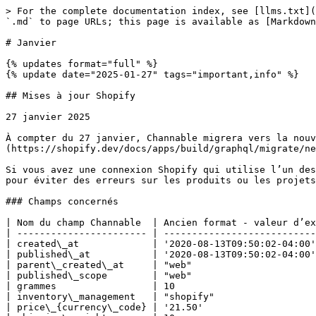
> For the complete documentation index, see [llms.txt](https://helpcenter.channable.com/llms.txt). Markdown versions of documentation pages are available by appending `.md` to page URLs; this page is available as [Markdown](https://helpcenter.channable.com/changelog/changelog-fr/2025/janvier.md).

# Janvier

{% updates format="full" %}
{% update date="2025-01-27" tags="important,info" %}

## Mises à jour Shopify

27 janvier 2025

À compter du 27 janvier, Channable migrera vers la nouvelle API de Shopify, car la Version actuelle est en train d’être [dépréciée](https://shopify.dev/docs/apps/build/graphql/migrate/new-product-model#whats-changing).

Si vous avez une connexion Shopify qui utilise l’un des champs décrits dans cet article, vous devez [prendre des mesures maintenant](#h_01JJ4HPAQCC0YZT7ZYH66XSR3D) pour éviter des erreurs sur les produits ou les projets.

### Champs concernés

| Nom du champ Channable  | Ancien format - valeur d’exemple | Nouveau format - valeur d’exemple                           |
| ----------------------- | -------------------------------- | ----------------------------------------------------------- |
| created\_at             | '2020-08-13T09:50:02-04:00'      | '2020-08-13T13:50:02Z'                                      |
| published\_at           | '2020-08-13T09:50:02-04:00'      | '2020-08-13T13:50:02Z'                                      |
| parent\_created\_at     | "web"                            | Aucun - Champ obsolète                                      |
| published\_scope        | "web"                            | Aucun - Champ obsolète                                      |
| grammes                 | 10                               | Aucun - Champ obsolète                                      |
| inventory\_management   | "shopify"                        | Aucun - Champ obsolète                                      |
| price\_{currency\_code} | '21.50'                          | [Obsolète `price_eur` champ](#h_01JJ4HPAQCRZ5BA07WQKP199DX) |
| shipping\_weight        | 10g                              | 10GRAMS                                                     |
| fulfillment\_service    | "manuel'                         | Aucun - Champ obsolète                                      |

### Ce que vous devez faire

{% stepper %}
{% step %}

#### Actualisez votre connexion Shopify

{% hint style="info" %}
Cette action ne crée pas une nouvelle connexion Shopify.
{% endhint %}

Actualisez votre connexion Shopify en suivant ces étapes :

{% stepper %}
{% step %}
Accédez à **Paramètres entreprise** > **Termes et Conditions (en anglais)** et localisez votre connexion Shopify.
{% endstep %}

{% step %}
Cliquez sur **Modifier**.
{% endstep %}

{% step %}
Cliquez sur **Actualiser la connexion**. Vous serez redirigé(e) vers Shopify.
{% endstep %}

{% step %}
Connectez-vous A Shopify.
{% endstep %}

{% step %}
Acceptez les périmètres d’accès que Channable a demandés A.

{% hint style="warning" %}
si vous ne recevez pas d’invite pour accorder l’autorisation lorsque vous êtes redirigé(e) vers Shopify, vérifiez que vous disposez des bonnes Autorisations en Shopify comme décrit [ici](https://help.shopify.com/en/manual/your-account/staff-accounts/staff-roles/permissions/permissions-descriptions).
{% endhint %}
{% endstep 