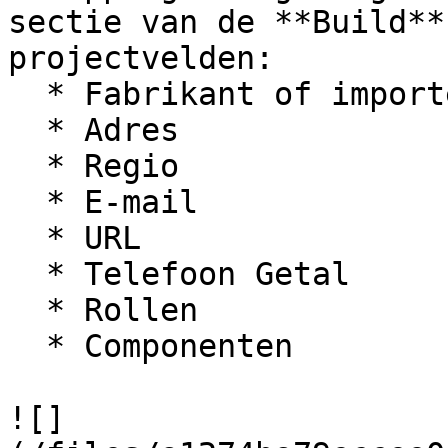
sectie van de **Build**
projectvelden:

  * Fabrikant of importeur

  * Adres

  * Regio

  * E-mail

  * URL

  * Telefoon Getal

  * Rollen

  * Componenten

![]