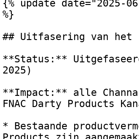
{% update date="2025-06
%}

## Uitfasering van het 
**Status:** Uitgefaseer
2025)

**Impact:** alle Channa
FNAC Darty Products Kan
* Bestaande productverm
Products zijn aangemaak