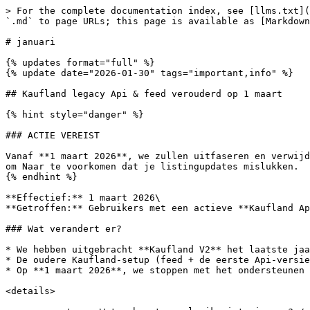
> For the complete documentation index, see [llms.txt](https://helpcenter.channable.com/llms.txt). Markdown versions of documentation pages are available by appending `.md` to page URLs; this page is available as [Markdown](https://helpcenter.channable.com/changelog/changelog-nl/2026/januari.md).

# januari

{% updates format="full" %}
{% update date="2026-01-30" tags="important,info" %}

## Kaufland legacy Api & feed verouderd op 1 maart

{% hint style="danger" %}

### ACTIE VEREIST

Vanaf **1 maart 2026**, we zullen uitfaseren en verwijderen de **legacy Kaufland-integratie** (feed + Kaufland Api V1). Migreer Naar **Kaufland V2** vóór deze datum om Naar te voorkomen dat je listingupdates mislukken.
{% endhint %}

**Effectief:** 1 maart 2026\
**Getroffen:** Gebruikers met een actieve **Kaufland Api V1** en/of legacy **Kaufland-feed**

### Wat verandert er?

* We hebben uitgebracht **Kaufland V2** het laatste jaar.
* De oudere Kaufland-setup (feed + de eerste Api-versie) is verouderd.
* Op **1 maart 2026**, we stoppen met het ondersteunen ervan en verwijderen het vanuit Channable.

<details>

<summary><strong>Wat gebeurt er als ik niet migreer?</strong></summary>

**Na 1 maart 2026**

* Je oude Kaufland-kanaal/feed kan stoppen met het synchroniseren van updates (voorraad, prijs, enz.).
* We bieden geen technische ondersteuning of hulp bij problemen voor de oude versie.
* Gemiste updates kunnen leiden tot uitval van je listings en gemiste verkopen.

</details>

### Wat je moet doen

Volg de stappen in onze [handleiding voor Kaufland V2-migratie](/list-advertise/list-and-advertise-nl/verkopen-op-marktplaatsen/kaufland/hoe-je-een-kaufland-kanaal-api-v2-instelt.md).

{% hint style="warning" %}
Als de migratie herhaaldelijk mislukt, [neem contact op met Support](https://helpcenter.channable.com/hc/en-us/articles/360016311759-How-can-I-contact-Channable). Voeg alsjeblieft je project- en kanaalnaam toe aan je bericht.
{% endhint %}
{% endupdate %}

{% update date="2026-01-29" tags="improvement,info" %}

## Het Help Center heeft een nieuwe look!

We hebben het Help Center vernieuwd! Je merkt misschien dat dingen op nieuwe plekken staan. Gedurende 2026 blijven we de content verbeteren en reorganiseren. Zo vind je je weg Naar het nieuwe Help Center:

* **Zoekfunctie**: gebruik de zoekbalk om snel onderwerpen te vinden.
* **Tabbladen**: Blader op de homepage door de Categorieën voor relevante secties.
* **Updates in de Changelog**: Bekijk recente wijzigingen en nieuwe content in het Changelog-tabblad - daar ben je nu!

Blijf op de hoogte van meer verbeteringen terwijl we je ervaring blijven verbeteren!

### gebruik de nieuwe navigatie

Ons Help Center is georganiseerd in secties die de fasen van werken met Channable weerspiegelen.

Je navigeert misschien tussen secties, en dat is helemaal prima! Deze hoofdsecties zijn toegankelijk bovenaan, onder de zoekbalk.

Binnen een sectie: gebruik de navigatiebalk links. Naar subsecties en artikelen kun je eenvoudig doorklikken.

Zowel de [zoekfunctie](#search-for-an-article) en [GitBook Assistant ](#searching-for-an-answer-using-the-gitbook-assistant)zal in alle secties zoeken om de beste antwoorden op je vragen te geven.

### Zoek naar een artikel

De zoekbalk staat bovenaan van het Help Center.

Naar specifieke tussenkopje