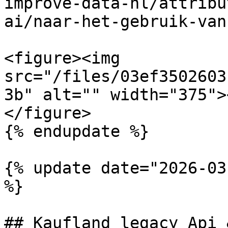
improve-data-nl/attribu
ai/naar-het-gebruik-van
<figure><img 
src="/files/03ef3502603
3b" alt="" width="375">
</figure>

{% endupdate %}

{% update date="2026-03
%}

## Kaufland legacy Api 