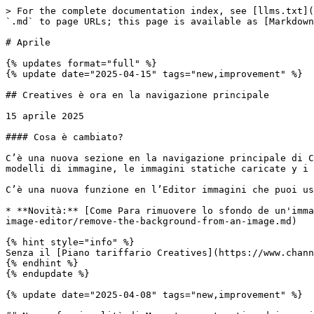
> For the complete documentation index, see [llms.txt](
`.md` to page URLs; this page is available as [Markdown
# Aprile

{% updates format="full" %}

{% update date="2025-04-15" tags="new,improvement" %}

## Creatives è ora en la navigazione principale

15 aprile 2025

#### Cosa è cambiato?

C’è una nuova sezione en la navigazione principale di C
modelli di immagine, le immagini statiche caricate y i 
C’è una nuova funzione en l’Editor immagini che puoi us
* **Novità:** [Come Para rimuovere lo sfondo de un'imma
image-editor/remove-the-background-from-an-image.md)

{% hint style="info" %}

Senza il [Piano tariffario Creatives](https://www.chann
{% endhint %}

{% endupdate %}

{% update date="2025-04-08" tags="new,improvement" %}
