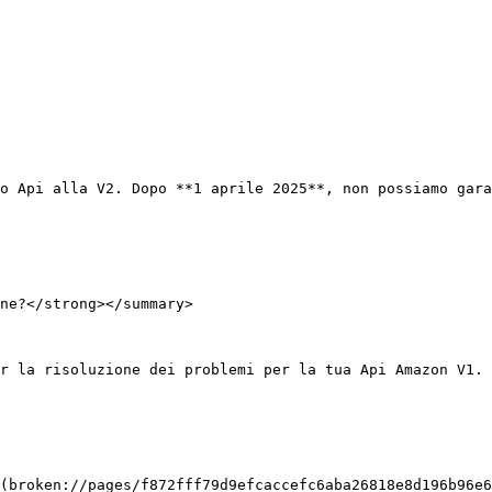
o Api alla V2. Dopo **1 aprile 2025**, non possiamo gara
ne?</strong></summary>

r la risoluzione dei problemi per la tua Api Amazon V1.

(broken://pages/f872fff79d9efcaccefc6aba26818e8d196b96e6