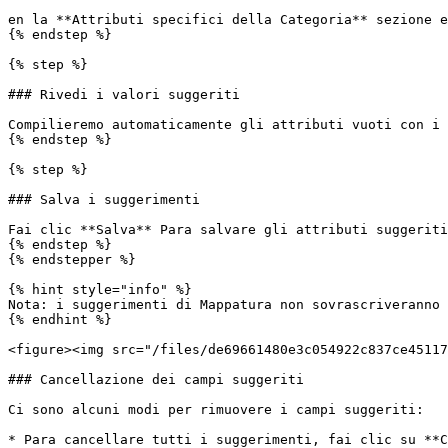
en la **Attributi specifici della Categoria** sezione e
{% endstep %}

{% step %}

### Rivedi i valori suggeriti

Compilieremo automaticamente gli attributi vuoti con i 
{% endstep %}

{% step %}

### Salva i suggerimenti

Fai clic **Salva** Para salvare gli attributi suggeriti
{% endstep %}

{% endstepper %}

{% hint style="info" %}

Nota: i suggerimenti di Mappatura non sovrascriveranno 
{% endhint %}

<figure><img src="/files/de69661480e3c054922c837ce45117
### Cancellazione dei campi suggeriti

Ci sono alcuni modi per rimuovere i campi suggeriti:

* Para cancellare tutti i suggerimenti, fai clic su **C