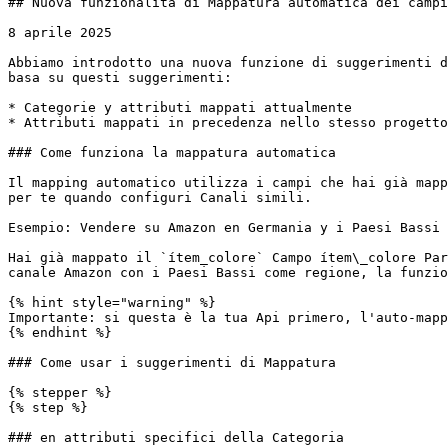
## Nuova funzionalità di Mappatura automatica dei campi
8 aprile 2025

Abbiamo introdotto una nuova funzione di suggerimenti d
basa su questi suggerimenti:

* Categorie y attributi mappati attualmente

* Attributi mappati in precedenza nello stesso progetto

### Come funziona la mappatura automatica

Il mapping automatico utilizza i campi che hai già mapp
per te quando configuri Canali simili.

Esempio: Vendere su Amazon en Germania y i Paesi Bassi

Hai già mappato il `ítem_colore` Campo ítem\_colore Par
canale Amazon con i Paesi Bassi come regione, la funzio
{% hint style="warning" %}

Importante: si questa è la tua Api primero, l'auto-mapp
{% endhint %}

### Come usar i suggerimenti di Mappatura

{% stepper %}

{% step %}

### en attributi specifici della Categoria
