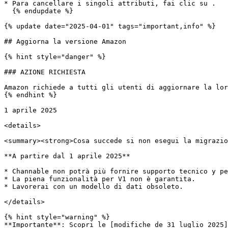
* Para cancellare i singoli attributi, fai clic su .

  {% endupdate %}

{% update date="2025-04-01" tags="important,info" %}

## Aggiorna la versione Amazon

{% hint style="danger" %}

### AZIONE RICHIESTA

Amazon richiede a tutti gli utenti di aggiornare la lor
{% endhint %}

1 aprile 2025

<details>

<summary><strong>Cosa succede si non esegui la migrazio
**A partire dal 1 aprile 2025**

* Channable non potrà più fornire supporto tecnico y pe
* La piena funzionalità per V1 non è garantita.

* Lavorerai con un modello di dati obsoleto.

</details>

{% hint style="warning" %}

**Importante**: Scopri le [modifiche de 31 luglio 2025]