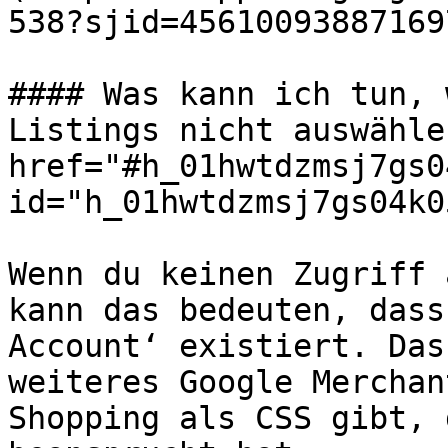
538?sjid=45610093887169
#### Was kann ich tun, 
Listings nicht auswähle
href="#h_01hwtdzmsj7gs0
id="h_01hwtdzmsj7gs04k0
Wenn du keinen Zugriff 
kann das bedeuten, dass
Account‘ existiert. Das
weiteres Google Merchan
Shopping als CSS gibt, 