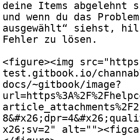
deine Items abgelehnt s
und wenn du das Problem
ausgewählt“ siehst, hil
Fehler zu lösen.

<figure><img src="https
test.gitbook.io/channab
docs/~gitbook/image?
url=https%3A%2F%2Fhelpc
article_attachments%2F2
8&#x26;dpr=4&#x26;quali
x26;sv=2" alt=""><figca