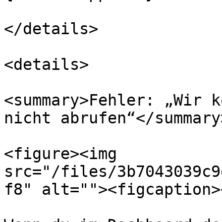
</details>

<details>

<summary>Fehler: „Wir k
nicht abrufen“</summary>
<figure><img 
src="/files/3b7043039c9
f8" alt=""><figcaption>