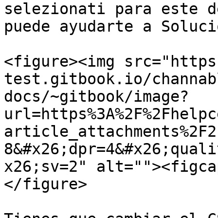
selezionati para este d
puede ayudarte a Soluci
<figure><img src="https
test.gitbook.io/channab
docs/~gitbook/image?
url=https%3A%2F%2Fhelpc
article_attachments%2F2
8&#x26;dpr=4&#x26;quali
x26;sv=2" alt=""><figca
</figure>
