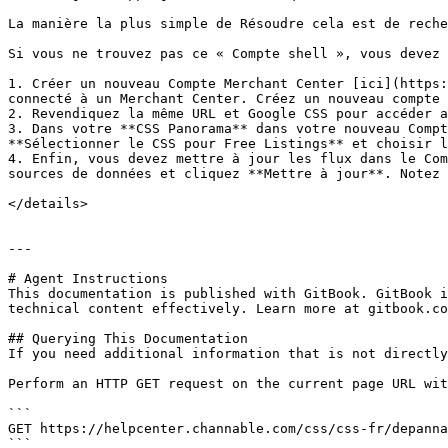
La manière la plus simple de Résoudre cela est de reche
Si vous ne trouvez pas ce « Compte shell », vous devez 
1. Créer un nouveau Compte Merchant Center [ici](https:
connecté à un Merchant Center. Créez un nouveau compte 
2. Revendiquez la même URL et Google CSS pour accéder a
3. Dans votre **CSS Panorama** dans votre nouveau Compt
**Sélectionner le CSS pour Free Listings** et choisir l
4. Enfin, vous devez mettre à jour les flux dans le Com
sources de données et cliquez **Mettre à jour**. Notez 
</details>

---

# Agent Instructions

This documentation is published with GitBook. GitBook i
technical content effectively. Learn more at gitbook.co
## Querying This Documentation

If you need additional information that is not directly
Perform an HTTP GET request on the current page URL wit
```

GET https://helpcenter.channable.com/css/css-fr/depanna
```
