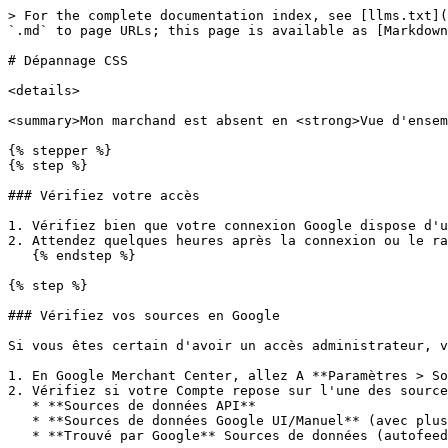
> For the complete documentation index, see [llms.txt](
`.md` to page URLs; this page is available as [Markdown
# Dépannage CSS

<details>

<summary>Mon marchand est absent en <strong>Vue d'ensem
{% stepper %}

{% step %}

### Vérifiez votre accès

1. Vérifiez bien que votre connexion Google dispose d'u
2. Attendez quelques heures après la connexion ou le ra
   {% endstep %}

{% step %}

### Vérifiez vos sources en Google

Si vous êtes certain d'avoir un accès administrateur, v
1. En Google Merchant Center, allez A **Paramètres > So
2. Vérifiez si votre Compte repose sur l'une des source
   * **Sources de données API**

   * **Sources de données Google UI/Manuel** (avec plusieurs libellés de flux)

   * **Trouvé par Google** Sources de données (autofeed)
