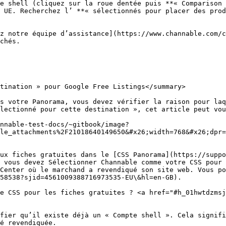
e shell (cliquez sur la roue dentée puis **« Comparison 
 UE. Recherchez l’ **« sélectionnés pour placer des prod
z notre équipe d’assistance](https://www.channable.com/c
chés.

tination » pour Google Free Listings</summary>

s votre Panorama, vous devez vérifier la raison pour laq
lectionné pour cette destination », cet article peut vou
nnable-test-docs/~gitbook/image?
le_attachments%2F21018640149650&#x26;width=768&#x26;dpr=
aux fiches gratuites dans le [CSS Panorama](https://suppo
 vous devez Sélectionner Channable comme votre CSS pour 
Center où le marchand a revendiqué son site web. Vous po
58538?sjid=4561009388716973535-EU\&hl=en-GB).

e CSS pour les fiches gratuites ? <a href="#h_01hwtdzms
fier qu’il existe déjà un « Compte shell ». Cela signifi
é revendiquée.
