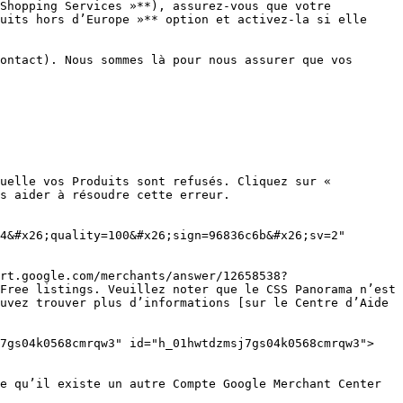
Shopping Services »**), assurez-vous que votre 
uits hors d’Europe »** option et activez-la si elle 
ontact). Nous sommes là pour nous assurer que vos 
uelle vos Produits sont refusés. Cliquez sur « 
s aider à résoudre cette erreur.

4&#x26;quality=100&#x26;sign=96836c6b&#x26;sv=2" 
rt.google.com/merchants/answer/12658538?
Free listings. Veuillez noter que le CSS Panorama n’est 
uvez trouver plus d’informations [sur le Centre d’Aide 
j7gs04k0568cmrqw3" id="h_01hwtdzmsj7gs04k0568cmrqw3">
e qu’il existe un autre Compte Google Merchant Center 