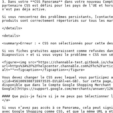
3. Dans votre **CSS Panorama** dans votre nouveau Compt
partenaire CSS est défini pour les pays de l’UE et hors
n’est pas déjà active.

Si vous rencontrez des problèmes persistants, [contacte
produits sont correctement répertoriés sur tous les mar
</details>

<details>

<summary>Erreur : « CSS non sélectionnés pour cette des
Si vos fiches gratuites apparaissent comme refusées dan
Diagnostics » et si vous voyez le problème « CSS non sé
<figure><img src="https://channable-test.gitbook.io/cha
url=https%3A%2F%2Fhelpcenter.channable.com%2Fhc%2Fartic
alt=""><figcaption></figcaption></figure>

Vous devez changer le CSS avec lequel vous participez 
sjid=4561009388716973535-EU\&hl=en-GB). Sur cette page,
disponible que dans le Compte Google Shopping Merchant 
Google](https://support.google.com/merchants/answer/126
#### Que puis-je faire si je ne peux pas Sélectionner l
</a>

Si vous n’avez pas accès à ce Panorama, cela peut signi
avec Google Shopping comme CSS, et que la même URL a ét