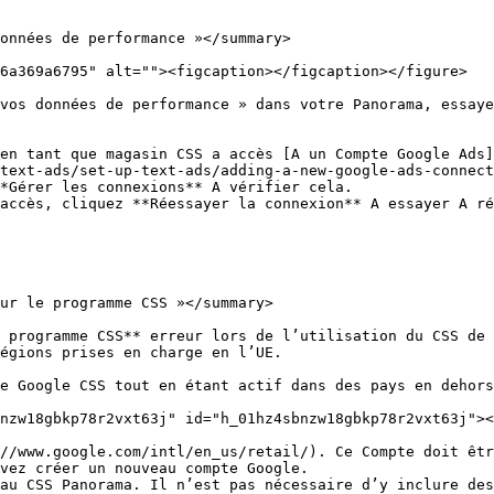
onnées de performance »</summary>

6a369a6795" alt=""><figcaption></figcaption></figure>

vos données de performance » dans votre Panorama, essaye
 en tant que magasin CSS a accès [A un Compte Google Ads]
text-ads/set-up-text-ads/adding-a-new-google-ads-connect
*Gérer les connexions** A vérifier cela.

accès, cliquez **Réessayer la connexion** A essayer A ré
ur le programme CSS »</summary>

 programme CSS** erreur lors de l’utilisation du CSS de 
égions prises en charge en l’UE.

e Google CSS tout en étant actif dans des pays en dehors
nzw18gbkp78r2vxt63j" id="h_01hz4sbnzw18gbkp78r2vxt63j"><
//www.google.com/intl/en_us/retail/). Ce Compte doit êtr
vez créer un nouveau compte Google.

au CSS Panorama. Il n’est pas nécessaire d’y inclure des