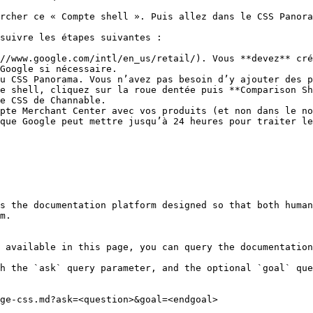
rcher ce « Compte shell ». Puis allez dans le CSS Panora
suivre les étapes suivantes :

//www.google.com/intl/en_us/retail/). Vous **devez** cré
Google si nécessaire.

u CSS Panorama. Vous n’avez pas besoin d’y ajouter des p
e shell, cliquez sur la roue dentée puis **Comparison Sh
e CSS de Channable.

pte Merchant Center avec vos produits (et non dans le no
que Google peut mettre jusqu’à 24 heures pour traiter le
s the documentation platform designed so that both human
m.

 available in this page, you can query the documentation
h the `ask` query parameter, and the optional `goal` que
ge-css.md?ask=<question>&goal=<endgoal>
