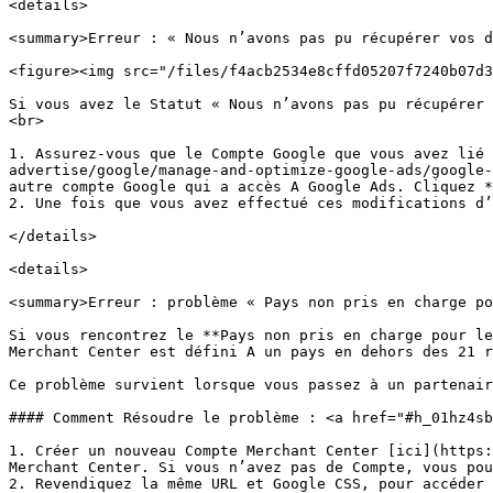
<details>

<summary>Erreur : « Nous n’avons pas pu récupérer vos d
<figure><img src="/files/f4acb2534e8cffd05207f7240b07d3
Si vous avez le Statut « Nous n’avons pas pu récupérer 
<br>

1. Assurez-vous que le Compte Google que vous avez lié
advertise/google/manage-and-optimize-google-ads/google-
autre compte Google qui a accès A Google Ads. Cliquez *
2. Une fois que vous avez effectué ces modifications d’
</details>

<details>

<summary>Erreur : problème « Pays non pris en charge po
Si vous rencontrez le **Pays non pris en charge pour le
Merchant Center est défini A un pays en dehors des 21 r
Ce problème survient lorsque vous passez à un partenair
#### Comment Résoudre le problème : <a href="#h_01hz4sb
1. Créer un nouveau Compte Merchant Center [ici](https:
Merchant Center. Si vous n’avez pas de Compte, vous pou
2. Revendiquez la même URL et Google CSS, pour accéder 