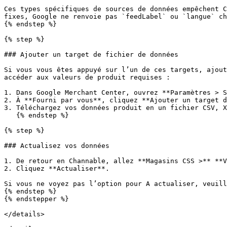
Ces types spécifiques de sources de données empêchent C
fixes, Google ne renvoie pas `feedLabel` ou `langue` ch
{% endstep %}

{% step %}

### Ajouter un target de fichier de données

Si vous vous êtes appuyé sur l’un de ces targets, ajout
accéder aux valeurs de produit requises :

1. Dans Google Merchant Center, ouvrez **Paramètres > S
2. À **Fourni par vous**, cliquez **Ajouter un target d
3. Téléchargez vos données produit en un fichier CSV, X
   {% endstep %}

{% step %}

### Actualisez vos données

1. De retour en Channable, allez **Magasins CSS >** **V
2. Cliquez **Actualiser**.

Si vous ne voyez pas l’option pour A actualiser, veuill
{% endstep %}

{% endstepper %}

</details>
