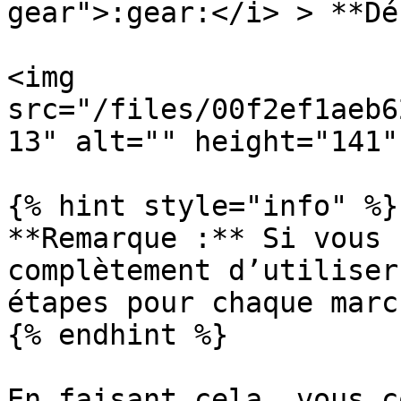
gear">:gear:</i> > **Dé
<img 
src="/files/00f2ef1aeb6
13" alt="" height="141"
{% hint style="info" %}

**Remarque :** Si vous 
complètement d’utiliser
étapes pour chaque marc
{% endhint %}

En faisant cela, vous c