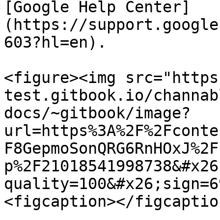
[Google Help Center]
(https://support.google
603?hl=en).

<figure><img src="https
test.gitbook.io/channab
docs/~gitbook/image?
url=https%3A%2F%2Fconte
F8GepmoSonQRG6RnHOxJ%2F
p%2F21018541998738&#x26
quality=100&#x26;sign=6
<figcaption></figcaptio