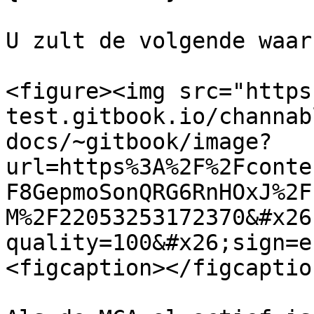
U zult de volgende waar
<figure><img src="https
test.gitbook.io/channab
docs/~gitbook/image?
url=https%3A%2F%2Fconte
F8GepmoSonQRG6RnHOxJ%2F
M%2F22053253172370&#x26
quality=100&#x26;sign=e
<figcaption></figcaptio