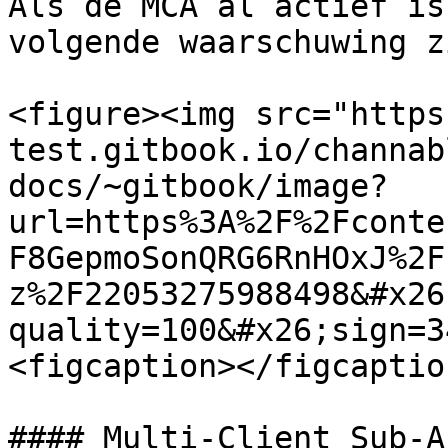
Als de MCA al actief is
volgende waarschuwing zi
<figure><img src="https
test.gitbook.io/channab
docs/~gitbook/image?
url=https%3A%2F%2Fconte
F8GepmoSonQRG6RnHOxJ%2F
z%2F22053275988498&#x26
quality=100&#x26;sign=3
<figcaption></figcaptio
#### Multi-Client Sub-A