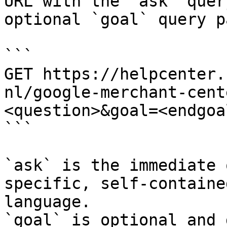
URL with the `ask` quer
optional `goal` query p
```

GET https://helpcenter.
nl/google-merchant-cent
<question>&goal=<endgoal
```

`ask` is the immediate 
specific, self-containe
language.

`goal` is optional and 