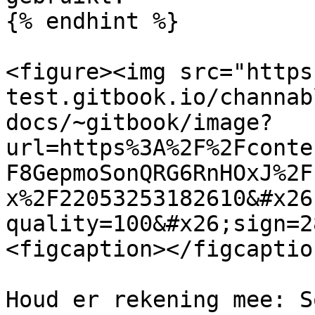
{% endhint %}

<figure><img src="https
test.gitbook.io/channab
docs/~gitbook/image?
url=https%3A%2F%2Fconte
F8GepmoSonQRG6RnHOxJ%2F
x%2F22053253182610&#x26
quality=100&#x26;sign=2
<figcaption></figcaptio
Houd er rekening mee: S