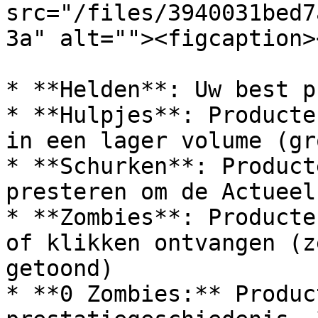
src="/files/3940031bed7
3a" alt=""><figcaption>
* **Helden**: Uw best p
* **Hulpjes**: Producte
in een lager volume (gr
* **Schurken**: Product
presteren om de Actueel
* **Zombies**: Producte
of klikken ontvangen (z
getoond)

* **0 Zombies:** Produc