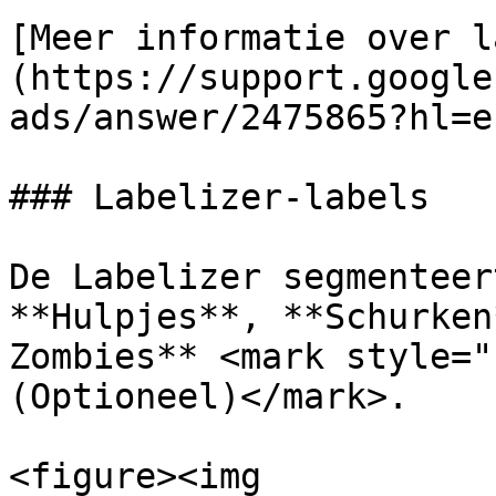
[Meer informatie over l
(https://support.google
ads/answer/2475865?hl=en
### Labelizer-labels

De Labelizer segmenteer
**Hulpjes**, **Schurken
Zombies** <mark style="
(Optioneel)</mark>.

<figure><img 