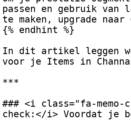
passen en gebruik van l
te maken, upgrade naar 
{% endhint %}

In dit artikel leggen w
voor je Items in Channa
***

### <i class="fa-memo-c
check:</i> Voordat je b