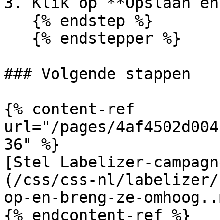
3. Klik op **Opslaan en
   {% endstep %}

   {% endstepper %}

### Volgende stappen

{% content-ref 
url="/pages/4af4502d004
36" %}

[Stel Labelizer-campagn
(/css/css-nl/labelizer/
op-en-breng-ze-omhoog..m
{% endcontent-ref %}
