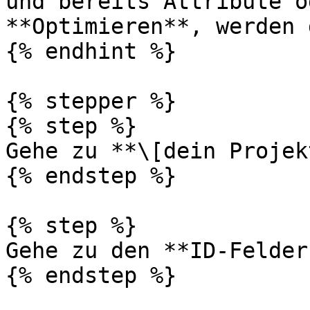
und bereits Attribute o
**Optimieren**, werden 
{% endhint %}

{% stepper %}

{% step %}

Gehe zu **\[dein Projek
{% endstep %}

{% step %}

Gehe zu den **ID-Felder
{% endstep %}
