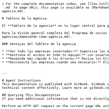
> For the complete documentation index, see [llms.txt](
`.md` to page URLs; this page is available as [Markdown
agencia.md).

# Tablero de la Agencia

El **Tablero de la agencia** es tu lugar central para g
Para la Visión general completa del Programa de socios 
agencias/empezando-como-agencia.md).

### Ventajas del Tablero de la agencia

* **Ver todo las empresas conectadas:** Supervisa las e
* **Gestiona el acceso en todo tu equipo:** Los usuario
* **Responde más rápido A los Errores:** Revisa los Err
* **Desconecta las empresas cuando sea necesario:** Eli
---

# Agent Instructions

This documentation is published with GitBook. GitBook i
technical content effectively. Learn more at gitbook.co
## Querying This Documentation

If you need additional information that is not directly
Perform an HTTP GET request on the current page URL wit