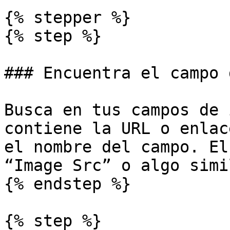
{% stepper %}

{% step %}

### Encuentra el campo 
Busca en tus campos de 
contiene la URL o enlac
el nombre del campo. El
“Image Src” o algo simil
{% endstep %}

{% step %}
