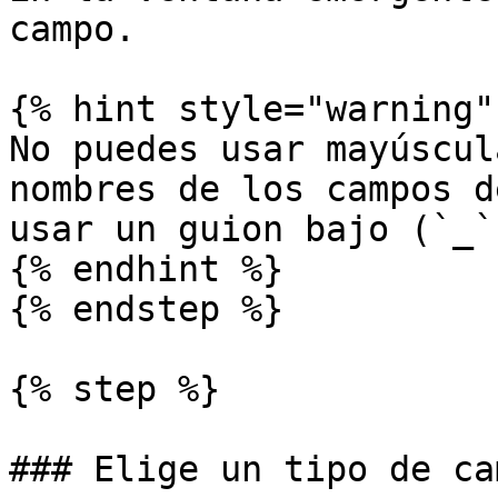
campo.

{% hint style="warning" 
No puedes usar mayúscul
nombres de los campos d
usar un guion bajo (`_`
{% endhint %}

{% endstep %}

{% step %}

### Elige un tipo de cam