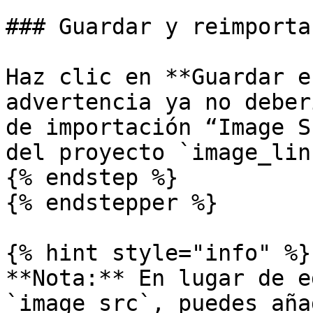
### Guardar y reimportar
Haz clic en **Guardar e
advertencia ya no deber
de importación “Image S
del proyecto `image_link
{% endstep %}

{% endstepper %}

{% hint style="info" %}

**Nota:** En lugar de e
`image_src`, puedes aña