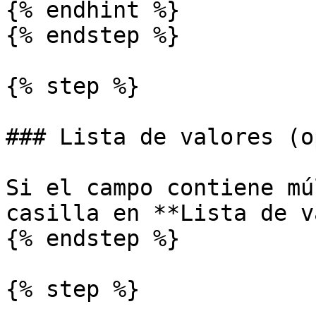
{% endhint %}

{% endstep %}

{% step %}

### Lista de valores (o
Si el campo contiene mú
casilla en **Lista de v
{% endstep %}

{% step %}
