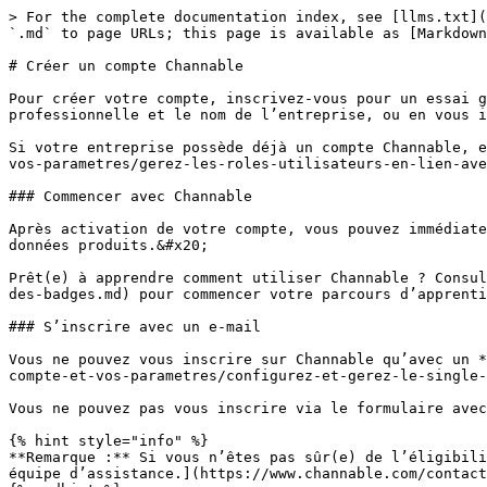
> For the complete documentation index, see [llms.txt](
`.md` to page URLs; this page is available as [Markdown
# Créer un compte Channable

Pour créer votre compte, inscrivez-vous pour un essai g
professionnelle et le nom de l’entreprise, ou en vous i
Si votre entreprise possède déjà un compte Channable, e
vos-parametres/gerez-les-roles-utilisateurs-en-lien-ave
### Commencer avec Channable

Après activation de votre compte, vous pouvez immédiate
données produits.&#x20;

Prêt(e) à apprendre comment utiliser Channable ? Consul
des-badges.md) pour commencer votre parcours d’apprenti
### S’inscrire avec un e-mail

Vous ne pouvez vous inscrire sur Channable qu’avec un *
compte-et-vos-parametres/configurez-et-gerez-le-single-
Vous ne pouvez pas vous inscrire via le formulaire avec
{% hint style="info" %}

**Remarque :** Si vous n’êtes pas sûr(e) de l’éligibili
équipe d’assistance.](https://www.channable.com/contact