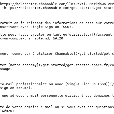
https://helpcenter.channable.com/llms.txt). Markdown ver
](https://helpcenter.channable.com/get-started/get-start
ratuit en fournissant des informations de base sur votre
nscrivant avec Single Sign-On (SSO).

lle peut [vous ajouter en tant qu'utilisateur](/account-
c-un-compte-channable.md).&#x20;

ment [commencer à utiliser Channable](/get-started/get-s
tez [notre academy](/get-started/get-started-space-fr/co
ssage.

*e-mail professionnel** ou avec [Single Sign On (SSO)](/
sign-on-sso.md).

 une adresse e-mail personnelle utilisant des domaines t
té de votre domaine e-mail ou si vous avez des questions
)&#x20;
