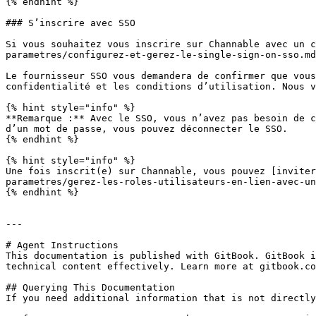
{% endhint %}

### S’inscrire avec SSO

Si vous souhaitez vous inscrire sur Channable avec un c
parametres/configurez-et-gerez-le-single-sign-on-sso.md
Le fournisseur SSO vous demandera de confirmer que vous
confidentialité et les conditions d’utilisation. Nous v
{% hint style="info" %}

**Remarque :** Avec le SSO, vous n’avez pas besoin de c
d’un mot de passe, vous pouvez déconnecter le SSO.

{% endhint %}

{% hint style="info" %}

Une fois inscrit(e) sur Channable, vous pouvez [inviter
parametres/gerez-les-roles-utilisateurs-en-lien-avec-un
{% endhint %}

---

# Agent Instructions

This documentation is published with GitBook. GitBook i
technical content effectively. Learn more at gitbook.co
## Querying This Documentation

If you need additional information that is not directly