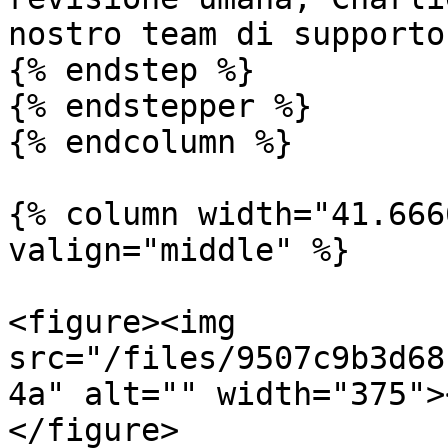
nostro team di supporto
{% endstep %}

{% endstepper %}

{% endcolumn %}

{% column width="41.666
valign="middle" %}

<figure><img 
src="/files/9507c9b3d68
4a" alt="" width="375">
</figure>
