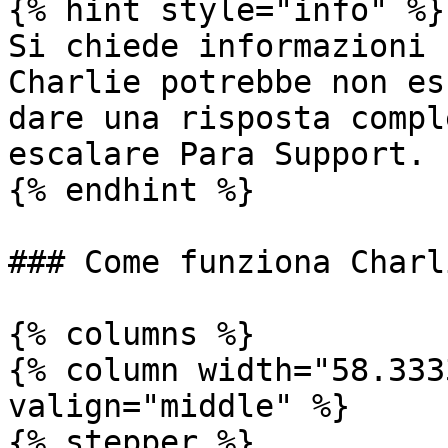
{% hint style="info" %}

Si chiede informazioni 
Charlie potrebbe non es
dare una risposta compl
escalare Para Support.

{% endhint %}

### Come funziona Charli
{% columns %}

{% column width="58.333
valign="middle" %}

{% stepper %}
