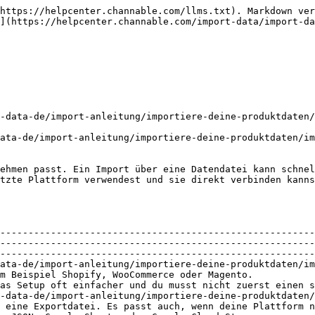
https://helpcenter.channable.com/llms.txt). Markdown ver
n](https://helpcenter.channable.com/import-data/import-da
-data-de/import-anleitung/importiere-deine-produktdaten/
ata-de/import-anleitung/importiere-deine-produktdaten/im
ehmen passt. Ein Import über eine Datendatei kann schnel
tzte Plattform verwendest und sie direkt verbinden kanns
                                                        
                                                        
--------------------------------------------------------
--------------------------------------------------------
--------------------------------------------------------
-de/import-anleitung/importiere-deine-produktdaten/import-ub
m Beispiel Shopify, WooCommerce oder Magento.           
as Setup oft einfacher und du musst nicht zuerst einen s
a-de/import-anleitung/importiere-deine-produktdaten/import-u
 eine Exportdatei. Es passt auch, wenn deine Plattform n