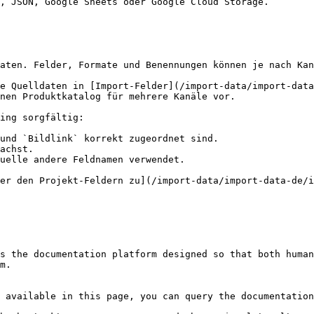
, JSON, Google Sheets oder Google Cloud Storage.        
aten. Felder, Formate und Benennungen können je nach Kan
e Quelldaten in [Import-Felder](/import-data/import-data
nen Produktkatalog für mehrere Kanäle vor.

ing sorgfältig:

und `Bildlink` korrekt zugeordnet sind.

achst.

uelle andere Feldnamen verwendet.

er den Projekt-Feldern zu](/import-data/import-data-de/
s the documentation platform designed so that both human
m.

 available in this page, you can query the documentation