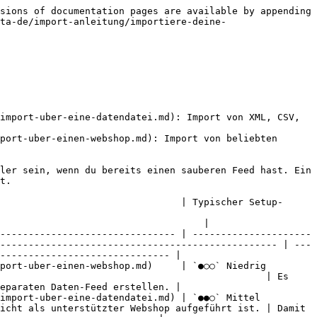
sions of documentation pages are available by appending 
ta-de/import-anleitung/importiere-deine-
import-uber-eine-datendatei.md): Import von XML, CSV, 
port-uber-einen-webshop.md): Import von beliebten 
ler sein, wenn du bereits einen sauberen Feed hast. Ein 
t.

                                | Typischer Setup-
                                    |

------------------------------- | ---------------------
------------------------------------------------- | ---
------------------------------ |

er-einen-webshop.md)     | `●○○` Niedrig           
                                               | Es 
eparaten Daten-Feed erstellen. |

ber-eine-datendatei.md) | `●●○` Mittel            
icht als unterstützter Webshop aufgeführt ist. | Damit 