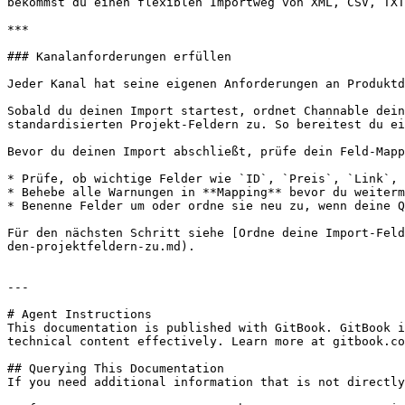
bekommst du einen flexiblen Importweg von XML, CSV, TXT
***

### Kanalanforderungen erfüllen

Jeder Kanal hat seine eigenen Anforderungen an Produktd
Sobald du deinen Import startest, ordnet Channable dein
standardisierten Projekt-Feldern zu. So bereitest du ei
Bevor du deinen Import abschließt, prüfe dein Feld-Mapp
* Prüfe, ob wichtige Felder wie `ID`, `Preis`, `Link`, 
* Behebe alle Warnungen in **Mapping** bevor du weiterm
* Benenne Felder um oder ordne sie neu zu, wenn deine Q
Für den nächsten Schritt siehe [Ordne deine Import-Feld
den-projektfeldern-zu.md).

---

# Agent Instructions

This documentation is published with GitBook. GitBook i
technical content effectively. Learn more at gitbook.co
## Querying This Documentation

If you need additional information that is not directly