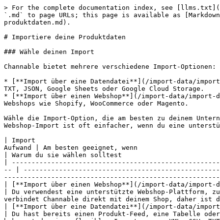
> For the complete documentation index, see [llms.txt](
`.md` to page URLs; this page is available as [Markdow
produktdaten.md).

# Importiere deine Produktdaten

### Wähle deinen Import

Channable bietet mehrere verschiedene Import-Optionen:

* [**Import über eine Datendatei**](/import-data/import
TXT, JSON, Google Sheets oder Google Cloud Storage.

* [**Import über einen Webshop**](/import-data/import-d
Webshops wie Shopify, WooCommerce oder Magento.

Wähle die Import-Option, die am besten zu deinem Untern
Webshop-Import ist oft einfacher, wenn du eine unterstü
| Import                                               
Aufwand | Am besten geeignet, wenn                                                                                                                                    
| Warum du sie wählen solltest                         
| -----------------------------------------------------
-- | --------------------------------------------------
-------------------------------------------------------
| [**Import über einen Webshop**](/import-data/import-data
| Du verwendest eine unterstützte Webshop-Plattform, zu
verbindet Channable direkt mit deinem Shop, daher ist d
| [**Import über eine Datendatei**](/import-data/import-dat
| Du hast bereits einen Produkt-Feed, eine Tabelle oder