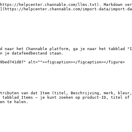
https://helpcenter.channable.com/llms.txt). Markdown ver
](https://helpcenter.channable.com/import-data/import-da
d naar het Channable platform, ga je naar het tabblad "I
n je datafeedbestand staan.

9bed741d87" alt=""><figcaption></figcaption></figure>

tributen van dat Item (titel, Beschrijving, merk, kleur,
 tabblad Items — je kunt zoeken op product-ID, titel of 
en te halen.
