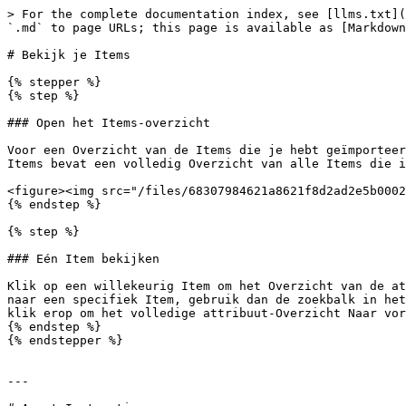
> For the complete documentation index, see [llms.txt](
`.md` to page URLs; this page is available as [Markdown
# Bekijk je Items

{% stepper %}

{% step %}

### Open het Items-overzicht

Voor een Overzicht van de Items die je hebt geïmporteer
Items bevat een volledig Overzicht van alle Items die i
<figure><img src="/files/68307984621a8621f8d2ad2e5b0002
{% endstep %}

{% step %}

### Eén Item bekijken

Klik op een willekeurig Item om het Overzicht van de at
naar een specifiek Item, gebruik dan de zoekbalk in het
klik erop om het volledige attribuut-Overzicht Naar vor
{% endstep %}

{% endstepper %}

---
