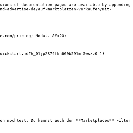
sions of documentation pages are available by appending 
nd-advertise-de/auf-marktplatzen-verkaufen/mit-
e.com/pricing) Modul. &#x20;

uickstart.md#h_01jp2874fkh600b591mf5wsxz0-1)

on möchtest. Du kannst auch den **Marketplaces** Filter 