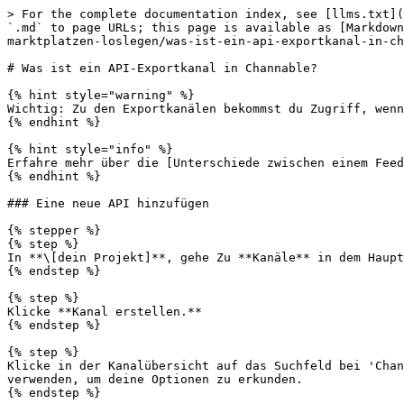
> For the complete documentation index, see [llms.txt](
`.md` to page URLs; this page is available as [Markdown
marktplatzen-loslegen/was-ist-ein-api-exportkanal-in-ch
# Was ist ein API-Exportkanal in Channable?

{% hint style="warning" %}

Wichtig: Zu den Exportkanälen bekommst du Zugriff, wenn
{% endhint %}

{% hint style="info" %}

Erfahre mehr über die [Unterschiede zwischen einem Feed
{% endhint %}

### Eine neue API hinzufügen

{% stepper %}

{% step %}

In **\[dein Projekt]**, gehe Zu **Kanäle** in dem Haupt
{% endstep %}

{% step %}

Klicke **Kanal erstellen.**

{% endstep %}

{% step %}

Klicke in der Kanalübersicht auf das Suchfeld bei 'Chan
verwenden, um deine Optionen zu erkunden.

{% endstep %}
