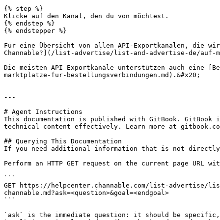
{% step %}

Klicke auf den Kanal, den du von möchtest.

{% endstep %}

{% endstepper %}

Für eine Übersicht von allen API-Exportkanälen, die wir
Channable?](/list-advertise/list-and-advertise-de/auf-m
Die meisten API-Exportkanäle unterstützen auch eine [Be
marktplatze-fur-bestellungsverbindungen.md).&#x20;

---

# Agent Instructions

This documentation is published with GitBook. GitBook i
technical content effectively. Learn more at gitbook.co
## Querying This Documentation

If you need additional information that is not directly
Perform an HTTP GET request on the current page URL wit
```

GET https://helpcenter.channable.com/list-advertise/lis
channable.md?ask=<question>&goal=<endgoal>

```

`ask` is the immediate question: it should be specific,