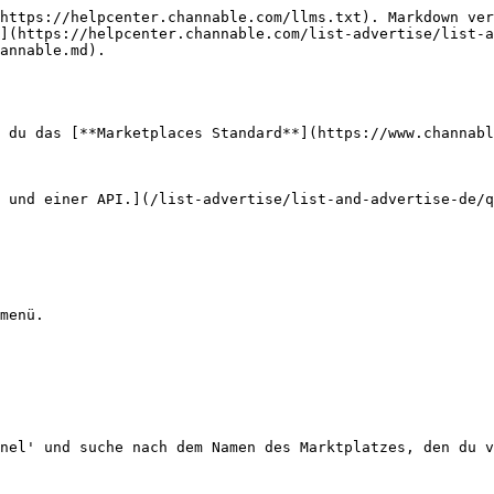
https://helpcenter.channable.com/llms.txt). Markdown ver
](https://helpcenter.channable.com/list-advertise/list-a
annable.md).

 du das [**Marketplaces Standard**](https://www.channabl
 und einer API.](/list-advertise/list-and-advertise-de/q
menü.

nel' und suche nach dem Namen des Marktplatzes, den du v