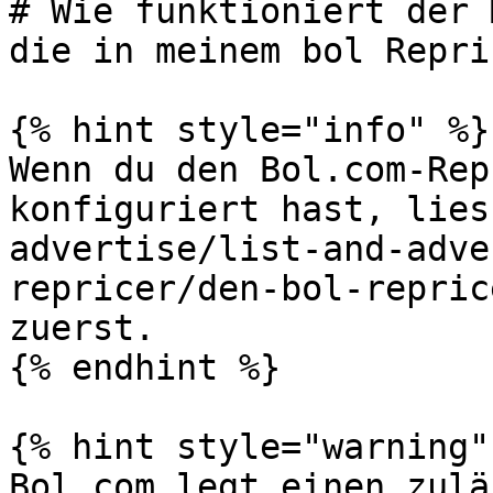
# Wie funktioniert der 
die in meinem bol Repri
{% hint style="info" %}

Wenn du den Bol.com-Rep
konfiguriert hast, lies
advertise/list-and-adve
repricer/den-bol-repric
zuerst.

{% endhint %}

{% hint style="warning" 
Bol.com legt einen zulä