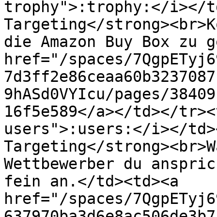
trophy">:trophy:</i></t
Targeting</strong><br>K
die Amazon Buy Box zu g
href="/spaces/7QgpETyj6
7d3ff2e86ceaa60b3237087
9hASd0VYIcu/pages/38409
16f5e589</a></td></tr><
users">:users:</i></td>
Targeting</strong><br>W
Wettbewerber du anspric
fein an.</td><td><a 
href="/spaces/7QgpETyj6
637970ba3d6e8ac506de3b7