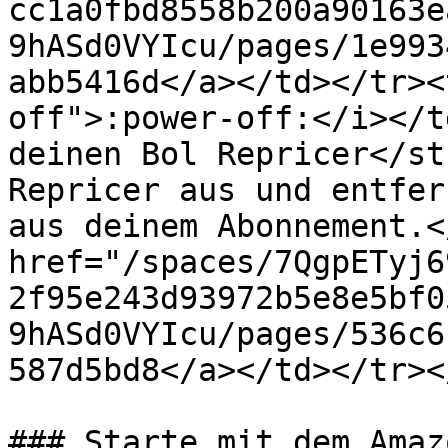
cc1a0fbd8558b200a90163e
9hASd0VYIcu/pages/1e993
abb5416d</a></td></tr><
off">:power-off:</i></t
deinen Bol Repricer</st
Repricer aus und entfer
aus deinem Abonnement.<
href="/spaces/7QgpETyj6
2f95e243d93972b5e8e5bf0
9hASd0VYIcu/pages/536c6
587d5bd8</a></td></tr><
### Starte mit dem Amaz