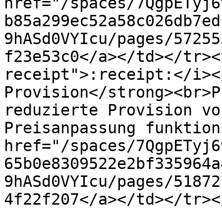
href="/spaces/7QgpETyj6
b85a299ec52a58c026db7ed
9hASd0VYIcu/pages/57255
f23e53c0</a></td></tr><
receipt">:receipt:</i><
Provision</strong><br>P
reduzierte Provision vo
Preisanpassung funktion
href="/spaces/7QgpETyj6
65b0e8309522e2bf335964a
9hASd0VYIcu/pages/51872
4f22f207</a></td></tr><