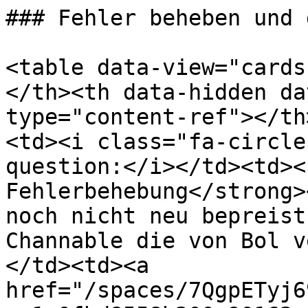
### Fehler beheben und 
<table data-view="cards
</th><th data-hidden da
type="content-ref"></th
<td><i class="fa-circle
question:</i></td><td><
Fehlerbehebung</strong>
noch nicht neu bepreist
Channable die von Bol v
</td><td><a 
href="/spaces/7QgpETyj6