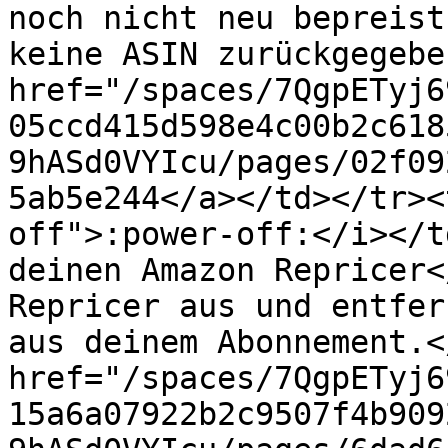
noch nicht neu bepreist
keine ASIN zurückgegebe
href="/spaces/7QgpETyj6
05ccd415d598e4c00b2c618
9hASd0VYIcu/pages/02f09
5ab5e244</a></td></tr><
off">:power-off:</i></t
deinen Amazon Repricer<
Repricer aus und entfer
aus deinem Abonnement.<
href="/spaces/7QgpETyj6
15a6a07922b2c9507f4b909