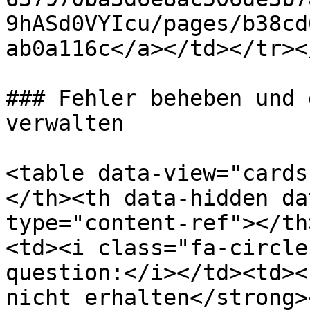
9hASd0VYIcu/pages/b38cd
ab0a116c</a></td></tr><
### Fehler beheben und 
verwalten

<table data-view="cards
</th><th data-hidden da
type="content-ref"></th
<td><i class="fa-circle
question:</i></td><td><
nicht erhalten</strong>