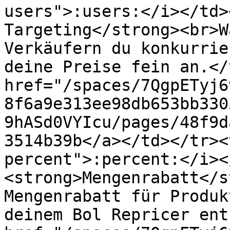
users">:users:</i></td>
Targeting</strong><br>W
Verkäufern du konkurrie
deine Preise fein an.</
href="/spaces/7QgpETyj6
8f6a9e313ee98db653bb330
9hASd0VYIcu/pages/48f9d
3514b39b</a></td></tr><
percent">:percent:</i><
<strong>Mengenrabatt</s
Mengenrabatt für Produk
deinem Bol Repricer ent