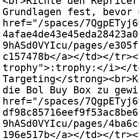
<br>Richte den Repricer
Grundlagen fest, bevor 
href="/spaces/7QgpETyj6
4afae4de43e45eda28423a0
9hASd0VYIcu/pages/e305f
c157478b</a></td></tr><
trophy">:trophy:</i></t
Targeting</strong><br>K
die Bol Buy Box zu gewi
href="/spaces/7QgpETyj6
df98c85716eef9f53ac8be6
9hASd0VYIcu/pages/4ba6c
196e517b</a></td></tr><