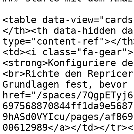
<table data-view="cards
</th><th data-hidden da
type="content-ref"></th
<td><i class="fa-gear">
<strong>Konfiguriere de
<br>Richte den Repricer
Grundlagen fest, bevor 
href="/spaces/7QgpETyj6
697568870844ff1da9e5687
9hASd0VYIcu/pages/af869
00612989</a></td></tr><