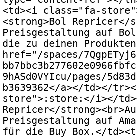
<td><i class="fa-store"
<strong>Bol Repricer</s
Preisgestaltung auf Bol
die zu deinen Produkten
href="/spaces/7QgpETyj6
bb7bbc3b277602e0966fbfc
9hASd0VYIcu/pages/5d83d
b3639362</a></td></tr><
store">:store:</i></td>
Repricer</strong><br>Au
Preisgestaltung auf Ama
für die Buy Box.</td><td