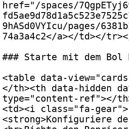
href="/spaces/7QgpETyj6
fd5ae9d78d1a5c523e7525c
9hASd0VYIcu/pages/6381b
74a3a4c2</a></td></tr><
### Starte mit dem Bol 
<table data-view="cards
</th><th data-hidden da
type="content-ref"></th
<td><i class="fa-gear">
<strong>Konfiguriere de