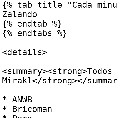
{% tab title="Cada minu
Zalando

{% endtab %}

{% endtabs %}

<details>

<summary><strong>Todos 
Mirakl</strong></summary
* ANWB

* Bricoman
