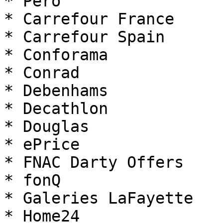
* Pero

* Carrefour France

* Carrefour Spain

* Conforama

* Conrad

* Debenhams

* Decathlon

* Douglas

* ePrice

* FNAC Darty Offers

* fonQ

* Galeries LaFayette

* Home24
