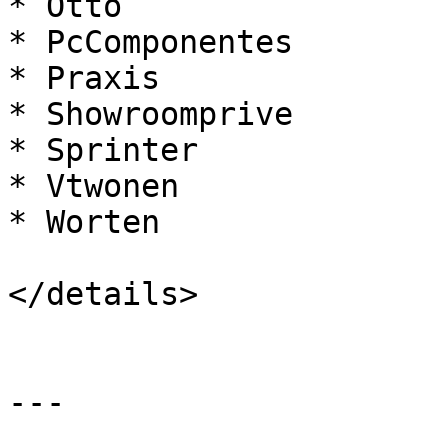
* Otto

* PcComponentes

* Praxis

* Showroomprive

* Sprinter

* Vtwonen

* Worten

</details>

---
