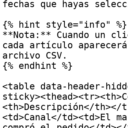
fechas que hayas selecc
{% hint style="info" %}

**Nota:** Cuando un cli
cada artículo aparecerá
archivo CSV.

{% endhint %}

<table data-header-hidd
sticky><thead><tr><th>C
<th>Descripción</th></t
<td>Canal</td><td>El ma
compró el pedido</td></