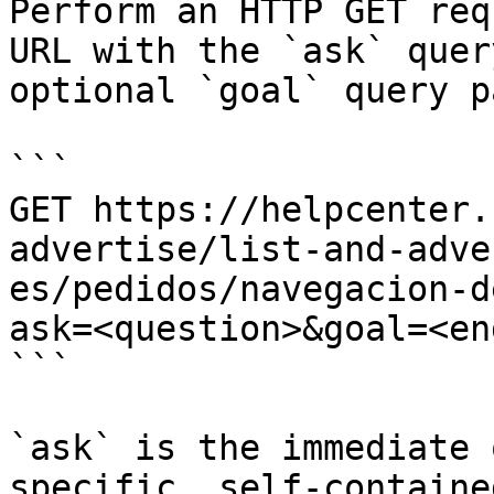
Perform an HTTP GET req
URL with the `ask` quer
optional `goal` query p
```

GET https://helpcenter.
advertise/list-and-adve
es/pedidos/navegacion-d
ask=<question>&goal=<en
```

`ask` is the immediate 
specific, self-containe