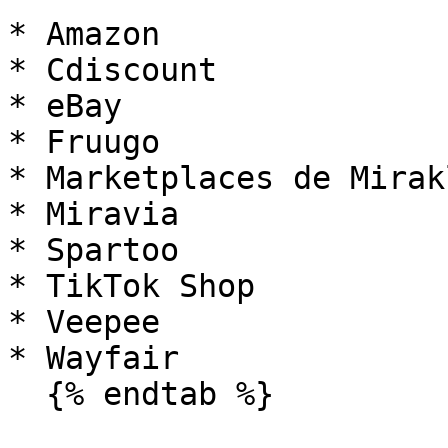
* Amazon

* Cdiscount

* eBay

* Fruugo

* Marketplaces de Mirakl
* Miravia

* Spartoo

* TikTok Shop

* Veepee

* Wayfair

  {% endtab %}
