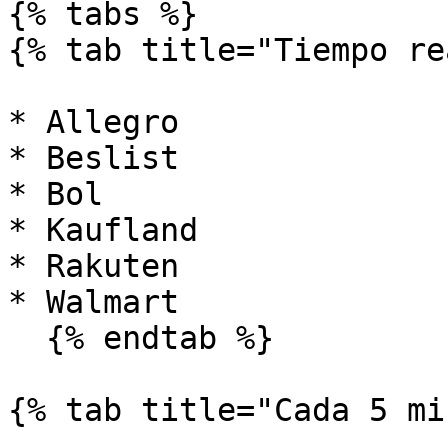
{% tabs %}

{% tab title="Tiempo re
* Allegro

* Beslist

* Bol

* Kaufland

* Rakuten

* Walmart

  {% endtab %}

{% tab title="Cada 5 mi