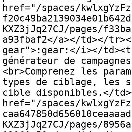
href="/spaces/kwlxgYzFz
f20c49ba2139034e01b642d
KXZ3jJq27CJ/pages/f33ba
a93fbaf2</a></td></tr><
gear">:gear:</i></td><t
générateur de campagnes
<br>Comprenez les param
types de ciblage, les s
cible disponibles.</td>
href="/spaces/kwlxgYzFz
caa647850d656010ceaaaad
KXZ3jJq27CJ/pages/8956a