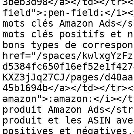
3beb3d98</a></td></tr><
field">:pen-field:</i><
mots clés Amazon Ads</s
mots clés positifs et n
bons types de correspon
href="/spaces/kwlxgYzFz
d5384fc650f16ef52e1f427
KXZ3jJq27CJ/pages/d40aa
45b1694b</a></td></tr><
amazon">:amazon:</i></t
produit Amazon Ads</str
produit et les ASIN ave
positives et négatives.