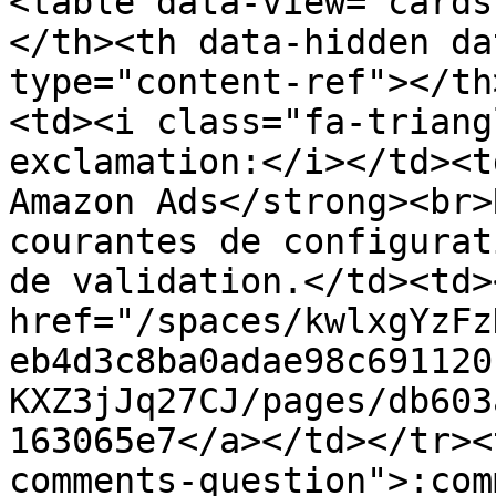
<table data-view="cards
</th><th data-hidden da
type="content-ref"></th
<td><i class="fa-triang
exclamation:</i></td><t
Amazon Ads</strong><br>
courantes de configurat
de validation.</td><td><
href="/spaces/kwlxgYzFz
eb4d3c8ba0adae98c691120
KXZ3jJq27CJ/pages/db603
163065e7</a></td></tr><
comments-question">:com