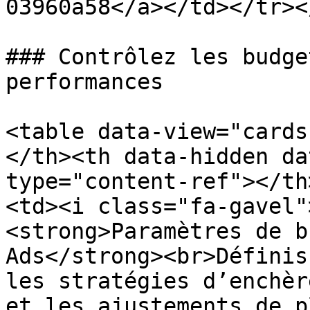
03960a58</a></td></tr><
### Contrôlez les budge
performances

<table data-view="cards
</th><th data-hidden da
type="content-ref"></th
<td><i class="fa-gavel"
<strong>Paramètres de b
Ads</strong><br>Définis
les stratégies d’enchèr
et les ajustements de p