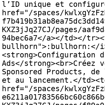
l’ID unique et configur
href="/spaces/kwlxgYzFz
f7b419b31ab8ea75dc3dd14
KXZ3jJq27CJ/pages/aaf9d
94bec6a7</a></td></tr><
bullhorn">:bullhorn:</i
<strong>Configuration d
Ads</strong><br>Créez v
Sponsored Products, de 
et au lancement.</td><td
href="/spaces/kwlxgYzFz
e6211a01783566bc60c866b