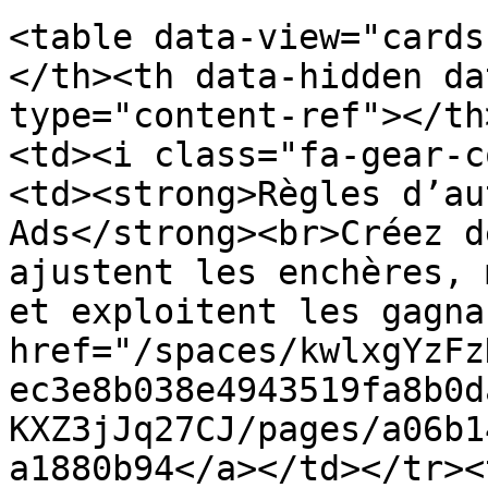
<table data-view="cards
</th><th data-hidden da
type="content-ref"></th
<td><i class="fa-gear-c
<td><strong>Règles d’au
Ads</strong><br>Créez d
ajustent les enchères, 
et exploitent les gagna
href="/spaces/kwlxgYzFz
ec3e8b038e4943519fa8b0d
KXZ3jJq27CJ/pages/a06b1
a1880b94</a></td></tr><