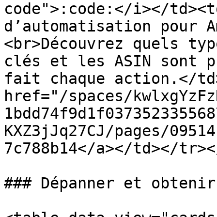
code">:code:</i></td><t
d’automatisation pour A
<br>Découvrez quels typ
clés et les ASIN sont p
fait chaque action.</td
href="/spaces/kwlxgYzFz
1bdd74f9d1f037352335568
KXZ3jJq27CJ/pages/09514
7c788b14</a></td></tr><
### Dépanner et obtenir