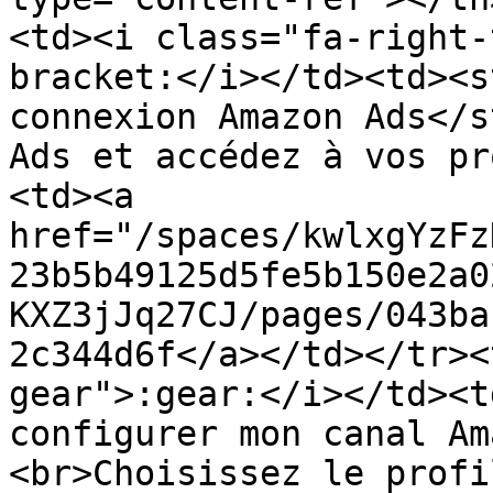
<td><i class="fa-right-
bracket:</i></td><td><s
connexion Amazon Ads</s
Ads et accédez à vos pr
<td><a 
href="/spaces/kwlxgYzFz
23b5b49125d5fe5b150e2a0
KXZ3jJq27CJ/pages/043ba
2c344d6f</a></td></tr><
gear">:gear:</i></td><t
configurer mon canal Am
<br>Choisissez le profi