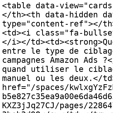
<table data-view="cards
</th><th data-hidden da
type="content-ref"></th
<td><i class="fa-bullse
</i></td><td><strong>Qu
entre le type de ciblag
campagnes Amazon Ads ?<
quand utiliser le cibla
manuel ou les deux.</td
href="/spaces/kwlxgYzFz
b5e827c35ea9a00e6da46d6
KXZ3jJq27CJ/pages/22864