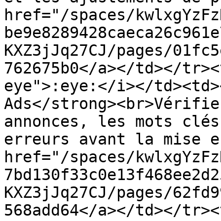
href="/spaces/kwlxgYzFz
be9e8289428caeca26c961e
KXZ3jJq27CJ/pages/01fc5
762675b0</a></td></tr><
eye">:eye:</i></td><td>
Ads</strong><br>Vérifie
annonces, les mots clés
erreurs avant la mise e
href="/spaces/kwlxgYzFz
7bd130f33c0e13f468ee2d2
KXZ3jJq27CJ/pages/62fd9
568add64</a></td></tr><