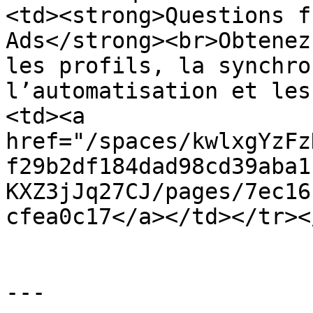
<td><strong>Questions f
Ads</strong><br>Obtenez
les profils, la synchro
l’automatisation et les
<td><a 
href="/spaces/kwlxgYzFz
f29b2df184dad98cd39aba1
KXZ3jJq27CJ/pages/7ec16
cfea0c17</a></td></tr><
---
