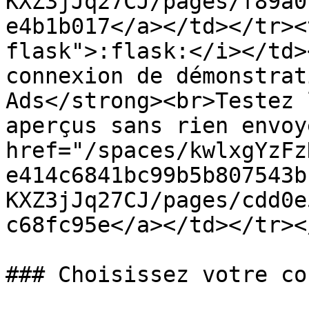
KXZ3jJq27CJ/pages/f89a0
e4b1b017</a></td></tr><
flask">:flask:</i></td>
connexion de démonstrat
Ads</strong><br>Testez 
aperçus sans rien envoy
href="/spaces/kwlxgYzFz
e414c6841bc99b5b807543b
KXZ3jJq27CJ/pages/cdd0e
c68fc95e</a></td></tr><
### Choisissez votre co