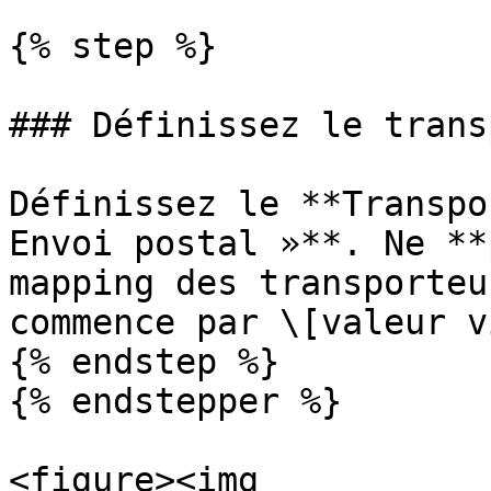
{% step %}

### Définissez le trans
Définissez le **Transpo
Envoi postal »**. Ne **
mapping des transporteu
commence par \[valeur v
{% endstep %}

{% endstepper %}

<figure><img 