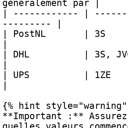
généralement par |

| ------------ | ------
--------- |

| PostNL       | 3S                                         
|

| DHL          | 3S, JVGL                              
|

| UPS          | 1ZE                                        
|

{% hint style="warning" 
**Important :** Assurez
quelles valeurs commenc