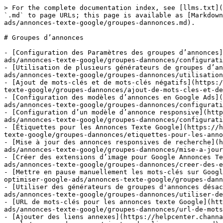
> For the complete documentation index, see [llms.txt](
`.md` to page URLs; this page is available as [Markdown
ads/annonces-texte-google/groupes-dannonces.md).

# Groupes d’annonces

- [Configuration des Paramètres des groupes d’annonces]
ads/annonces-texte-google/groupes-dannonces/configurati
- [Utilisation de plusieurs générateurs de groupes d’an
ads/annonces-texte-google/groupes-dannonces/utilisation
- [Ajout de mots-clés et de mots-clés négatifs](https:/
texte-google/groupes-dannonces/ajout-de-mots-cles-et-de
- [Configuration des modèles d’annonces en Google Ads](
ads/annonces-texte-google/groupes-dannonces/configurati
- [Configuration d’un modèle d’annonce responsive](http
ads/annonces-texte-google/groupes-dannonces/configurati
- [Étiquettes pour les Annonces Texte Google](https://h
texte-google/groupes-dannonces/etiquettes-pour-les-anno
- [Mise à jour des annonces responsives de recherche](h
ads/annonces-texte-google/groupes-dannonces/mise-a-jour
- [Créer des extensions d’image pour Google Annonces Te
ads/annonces-texte-google/groupes-dannonces/creer-des-e
- [Mettre en pause manuellement les mots-clés sur Googl
optimiser-google-ads/annonces-texte-google/groupes-dann
- [Utiliser des générateurs de groupes d'annonces désac
ads/annonces-texte-google/groupes-dannonces/utiliser-de
- [URL de mots-clés pour les annonces texte Google](htt
ads/annonces-texte-google/groupes-dannonces/url-de-mots
- [Ajouter des liens annexes](https://helpcenter.channa