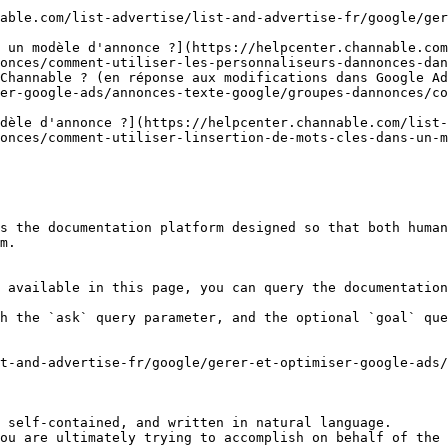
able.com/list-advertise/list-and-advertise-fr/google/ger
 un modèle d'annonce ?](https://helpcenter.channable.com
onces/comment-utiliser-les-personnaliseurs-dannonces-dan
Channable ? (en réponse aux modifications dans Google Ad
er-google-ads/annonces-texte-google/groupes-dannonces/co
dèle d'annonce ?](https://helpcenter.channable.com/list-
onces/comment-utiliser-linsertion-de-mots-cles-dans-un-m
s the documentation platform designed so that both human
m.

 available in this page, you can query the documentation
h the `ask` query parameter, and the optional `goal` que
t-and-advertise-fr/google/gerer-et-optimiser-google-ads/
 self-contained, and written in natural language.

ou are ultimately trying to accomplish on behalf of the 