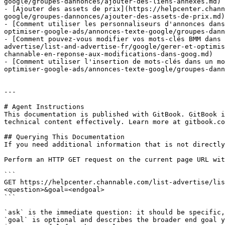
google/groupes-dannonces/ajouter-des-liens-annexes.md)

- [Ajouter des assets de prix](https://helpcenter.chann
google/groupes-dannonces/ajouter-des-assets-de-prix.md)

- [Comment utiliser les personnaliseurs d'annonces dans
optimiser-google-ads/annonces-texte-google/groupes-dann
- [Comment pouvez-vous modifier vos mots-clés BMM dans 
advertise/list-and-advertise-fr/google/gerer-et-optimis
channable-en-reponse-aux-modifications-dans-goog.md)

- [Comment utiliser l'insertion de mots-clés dans un mo
optimiser-google-ads/annonces-texte-google/groupes-dann
---

# Agent Instructions

This documentation is published with GitBook. GitBook i
technical content effectively. Learn more at gitbook.co
## Querying This Documentation

If you need additional information that is not directly
Perform an HTTP GET request on the current page URL wit
```

GET https://helpcenter.channable.com/list-advertise/lis
<question>&goal=<endgoal>

```

`ask` is the immediate question: it should be specific,
`goal` is optional and describes the broader end goal y