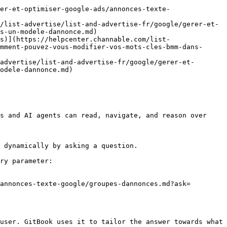
er-et-optimiser-google-ads/annonces-texte-
/list-advertise/list-and-advertise-fr/google/gerer-et-
s-un-modele-dannonce.md)

s)](https://helpcenter.channable.com/list-
mment-pouvez-vous-modifier-vos-mots-cles-bmm-dans-
advertise/list-and-advertise-fr/google/gerer-et-
odele-dannonce.md)

s and AI agents can read, navigate, and reason over 
 dynamically by asking a question.

ry parameter:

annonces-texte-google/groupes-dannonces.md?ask=
user. GitBook uses it to tailor the answer towards what 