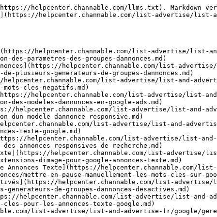
https://helpcenter.channable.com/llms.txt). Markdown ver
](https://helpcenter.channable.com/list-advertise/list-a
(https://helpcenter.channable.com/list-advertise/list-an
on-des-parametres-des-groupes-dannonces.md)

nonces](https://helpcenter.channable.com/list-advertise/
-de-plusieurs-generateurs-de-groupes-dannonces.md)

/helpcenter.channable.com/list-advertise/list-and-advert
-mots-cles-negatifs.md)

https://helpcenter.channable.com/list-advertise/list-and
on-des-modeles-dannonces-en-google-ads.md)

s://helpcenter.channable.com/list-advertise/list-and-adv
on-dun-modele-dannonce-responsive.md)

elpcenter.channable.com/list-advertise/list-and-advertis
nces-texte-google.md)

ttps://helpcenter.channable.com/list-advertise/list-and
-des-annonces-responsives-de-recherche.md)

xte](https://helpcenter.channable.com/list-advertise/li
xtensions-dimage-pour-google-annonces-texte.md)

e Annonces Texte](https://helpcenter.channable.com/list-
onces/mettre-en-pause-manuellement-les-mots-cles-sur-goo
tivés](https://helpcenter.channable.com/list-advertise/l
s-generateurs-de-groupes-dannonces-desactives.md)

ps://helpcenter.channable.com/list-advertise/list-and-ad
-cles-pour-les-annonces-texte-google.md)

ble.com/list-advertise/list-and-advertise-fr/google/gere