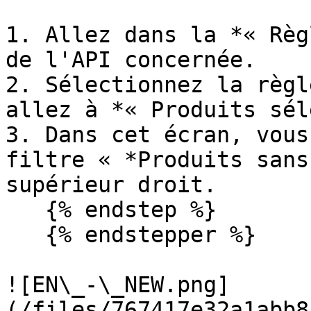
1. Allez dans la *« Règ
de l'API concernée.

2. Sélectionnez la règl
allez à *« Produits sél
3. Dans cet écran, vous
filtre « *Produits sans
supérieur droit.

   {% endstep %}

   {% endstepper %}

![EN\_-\_NEW.png]
(/files/767417e32a1abb8