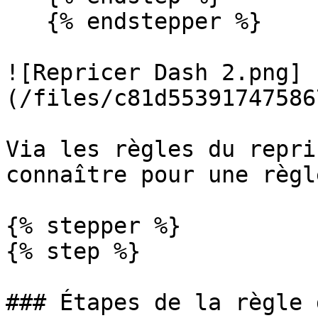
   {% endstepper %}

![Repricer Dash 2.png]
(/files/c81d55391747586
Via les règles du repri
connaître pour une règl
{% stepper %}

{% step %}

### Étapes de la règle 