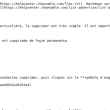
https://helpcenter.channable.com/llms.txt). Markdown ver
](https://helpcenter.channable.com/list-advertise/list-
articulière, la supprimer est très simple. Il est import
 est supprimée de façon permanente.

souhaitez supprimer, puis cliquez sur le **symbole d'eng
aee892a1d41b3ee)
