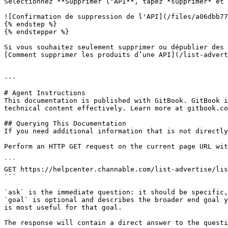
Sélectionnez **Supprimer l'API**, tapez *supprimer* et 
![Confirmation de suppression de l'API](/files/a06dbb77
{% endstep %}

{% endstepper %}

Si vous souhaitez seulement supprimer ou dépublier des 
[Comment supprimer les produits d’une API](/list-advert
---

# Agent Instructions

This documentation is published with GitBook. GitBook i
technical content effectively. Learn more at gitbook.co
## Querying This Documentation

If you need additional information that is not directly
Perform an HTTP GET request on the current page URL wit
```

GET https://helpcenter.channable.com/list-advertise/lis
```

`ask` is the immediate question: it should be specific,
`goal` is optional and describes the broader end goal y
is most useful for that goal.

The response will contain a direct answer to the questi