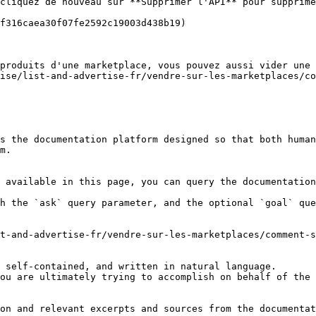
cliquez de nouveau sur **Supprimer l'API** pour supprime
f316caea30f07fe2592c19003d438b19)

produits d'une marketplace, vous pouvez aussi vider une 
ise/list-and-advertise-fr/vendre-sur-les-marketplaces/co
s the documentation platform designed so that both human
m.

 available in this page, you can query the documentation
h the `ask` query parameter, and the optional `goal` que
t-and-advertise-fr/vendre-sur-les-marketplaces/comment-s
 self-contained, and written in natural language.

ou are ultimately trying to accomplish on behalf of the 
on and relevant excerpts and sources from the documentat