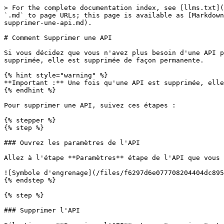
> For the complete documentation index, see [llms.txt](
`.md` to page URLs; this page is available as [Markdown
supprimer-une-api.md).

# Comment Supprimer une API

Si vous décidez que vous n'avez plus besoin d'une API p
supprimée, elle est supprimée de façon permanente.

{% hint style="warning" %}

**Important :** Une fois qu'une API est supprimée, elle
{% endhint %}

Pour supprimer une API, suivez ces étapes :

{% stepper %}

{% step %}

### Ouvrez les paramètres de l'API

Allez à l'étape **Paramètres** étape de l'API que vous 
![Symbole d'engrenage](/files/f6297d6e077708204404dc895
{% endstep %}

{% step %}

### Supprimer l'API
