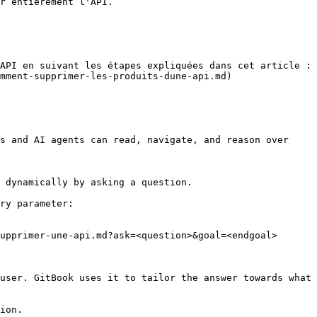
r entièrement l'API.

API en suivant les étapes expliquées dans cet article : 
mment-supprimer-les-produits-dune-api.md)

s and AI agents can read, navigate, and reason over 
 dynamically by asking a question.

ry parameter:

upprimer-une-api.md?ask=<question>&goal=<endgoal>

user. GitBook uses it to tailor the answer towards what 
ion.
