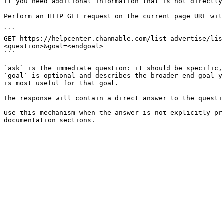
If you need additional information that is not directly
Perform an HTTP GET request on the current page URL wit
```

GET https://helpcenter.channable.com/list-advertise/lis
<question>&goal=<endgoal>

```

`ask` is the immediate question: it should be specific,
`goal` is optional and describes the broader end goal y
is most useful for that goal.

The response will contain a direct answer to the questi
Use this mechanism when the answer is not explicitly pr