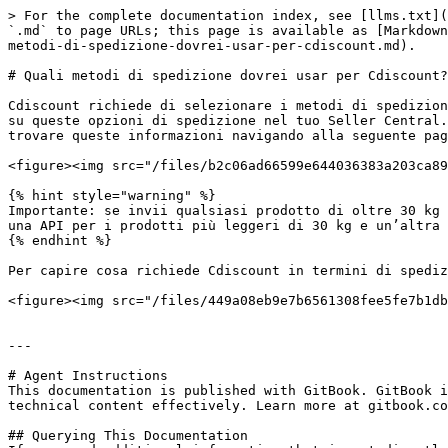
> For the complete documentation index, see [llms.txt](
`.md` to page URLs; this page is available as [Markdown
metodi-di-spedizione-dovrei-usar-per-cdiscount.md).

# Quali metodi di spedizione dovrei usar per Cdiscount?

Cdiscount richiede di selezionare i metodi di spedizion
su queste opzioni di spedizione nel tuo Seller Central.
trovare queste informazioni navigando alla seguente pag
<figure><img src="/files/b2c06ad66599e644036383a203ca89
{% hint style="warning" %}

Importante: se invii qualsiasi prodotto di oltre 30 kg 
una API per i prodotti più leggeri di 30 kg e un’altra 
{% endhint %}

Per capire cosa richiede Cdiscount in termini di spediz
<figure><img src="/files/449a08eb9e7b6561308fee5fe7b1db
---

# Agent Instructions

This documentation is published with GitBook. GitBook i
technical content effectively. Learn more at gitbook.co
## Querying This Documentation
