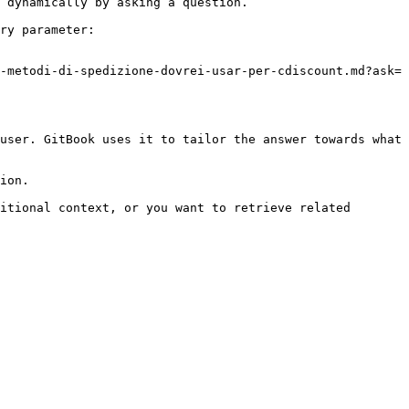
 dynamically by asking a question.

ry parameter:

-metodi-di-spedizione-dovrei-usar-per-cdiscount.md?ask=
user. GitBook uses it to tailor the answer towards what 
ion.

itional context, or you want to retrieve related 