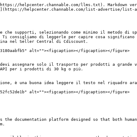
https://helpcenter.channable.com/llms.txt). Markdown ver
](https://helpcenter.channable.com/list-advertise/list-a
e che supporti, selezionando come minimo il metodo di sp
 Ti consigliamo di leggerle per capire cosa significano 
ina nel Seller Central di Cdiscount.

3180aabfb5" alt=""><figcaption></figcaption></figure>

devi assegnare solo il trasporto per prodotti a grande v
API per i prodotti di 30 kg o più.

ione, è una buona idea leggere il testo nel riquadro ara
52fc52de1b" alt=""><figcaption></figcaption></figure>

s the documentation platform designed so that both human
m.
