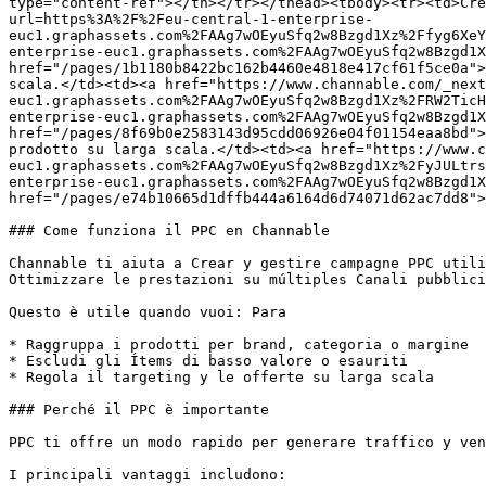
type="content-ref"></th></tr></thead><tbody><tr><td>Cre
url=https%3A%2F%2Feu-central-1-enterprise-
euc1.graphassets.com%2FAAg7wOEyuSfq2w8Bzgd1Xz%2Ffyg6XeY
enterprise-euc1.graphassets.com%2FAAg7wOEyuSfq2w8Bzgd1X
href="/pages/1b1180b8422bc162b4460e4818e417cf61f5ce0a">
scala.</td><td><a href="https://www.channable.com/_next
euc1.graphassets.com%2FAAg7wOEyuSfq2w8Bzgd1Xz%2FRW2TicH
enterprise-euc1.graphassets.com%2FAAg7wOEyuSfq2w8Bzgd1X
href="/pages/8f69b0e2583143d95cdd06926e04f01154eaa8bd">
prodotto su larga scala.</td><td><a href="https://www.c
euc1.graphassets.com%2FAAg7wOEyuSfq2w8Bzgd1Xz%2FyJULtrs
enterprise-euc1.graphassets.com%2FAAg7wOEyuSfq2w8Bzgd1X
href="/pages/e74b10665d1dffb444a6164d6d74071d62ac7dd8">
### Come funziona il PPC en Channable

Channable ti aiuta a Crear y gestire campagne PPC utili
Ottimizzare le prestazioni su múltiples Canali pubblici
Questo è utile quando vuoi: Para

* Raggruppa i prodotti per brand, categoria o margine

* Escludi gli Ítems di basso valore o esauriti

* Regola il targeting y le offerte su larga scala

### Perché il PPC è importante

PPC ti offre un modo rapido per generare traffico y ven
I principali vantaggi includono:
