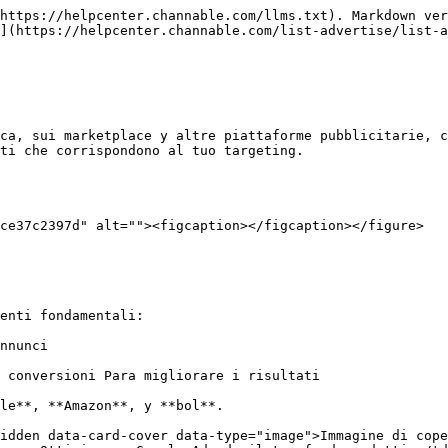
https://helpcenter.channable.com/llms.txt). Markdown ver
](https://helpcenter.channable.com/list-advertise/list-a
ca, sui marketplace y altre piattaforme pubblicitarie, c
ti che corrispondono al tuo targeting.

ce37c2397d" alt=""><figcaption></figcaption></figure>

enti fondamentali:

nnunci

 conversioni Para migliorare i risultati

le**, **Amazon**, y **bol**.

idden data-card-cover data-type="image">Immagine di cope