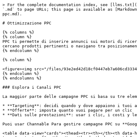
> For the complete documentation index, see [llms.txt](
`.md` to page URLs; this page is available as [Markdown
ppc.md).

# Ottimizzazione PPC

{% columns %}

{% column %}

PPC ti permette di inserire annunci sui motori di ricer
cercano prodotti pertinenti o navigano tra posizionamen
{% endcolumn %}

{% column %}

<figure><img src="/files/93e2ed42d18cf0447eb7a606cd3334
{% endcolumn %}

{% endcolumns %}

### Esplora i Canali PPC

La maggior parte delle campagne PPC si basa su tre elem
* **Targeting**: decidi quando y dove appaiono i tuoi a
* **Offerte**: imposta quanto vuoi pagare per un clic

* **Dati sulle prestazioni**: usar i clic, i costi y le
Puoi usar Channable Para gestire campagne PPC su **Goog
<table data-view="cards"><thead><tr><th></th><th data-h