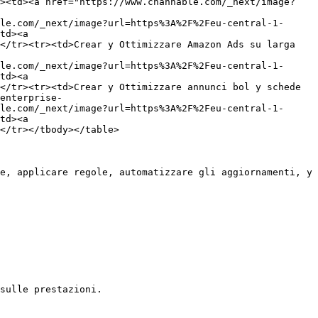
d><td><a href="https://www.channable.com/_next/image?
le.com/_next/image?url=https%3A%2F%2Feu-central-1-
td><a 
</tr><tr><td>Crear y Ottimizzare Amazon Ads su larga 
le.com/_next/image?url=https%3A%2F%2Feu-central-1-
td><a 
</tr><tr><td>Crear y Ottimizzare annunci bol y schede 
enterprise-
le.com/_next/image?url=https%3A%2F%2Feu-central-1-
td><a 
</tr></tbody></table>

e, applicare regole, automatizzare gli aggiornamenti, y 
sulle prestazioni.
