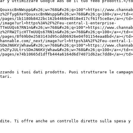
ar y Ottimizzare Google Ads de il tuo feed prodotti.</t
QouxscBnNWspp&#x26;w=768&#x26;q=100">https://www.channab
z%2Ffyg6XeYQouxscBnNWspp&#x26;w=768&#x26;q=100</a></td><
/pages/1b1180b8422bc162b4460e4818e417cf61f5ce0a</a></td>
/image?url=https%3A%2F%2Feu-central-1-enterprise-
TTmUUQs67RN1n&#x26;w=768&#x26;q=100">https://www.channab
z%2FRW2TicHTTmUUQs67RN1n&#x26;w=768&#x26;q=100</a></td><
/pages/8f69b0e2583143d95cdd06926e04f01154eaa8bd</a></td>
hannable.com/_next/image?url=https%3A%2F%2Feu-central-1-
SDmJN6KVjWhaw&#x26;w=768&#x26;q=100">https://www.channab
z%2FyJULtrsSDmJN6KVjWhaw&#x26;w=768&#x26;q=100</a></td><
/pages/e74b10665d1dffb444a6164d6d74071d62ac7dd8</a></td>
zzando i tuoi dati prodotto. Puoi strutturare le campagn
tari.

dite. Ti offre anche un controllo diretto sulla spesa y 