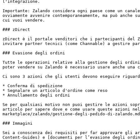
l'integrazione.

Importante: Zalando considera ogni paese come un canale
ovviamente avvenire contemporaneamente, ma può anche su
cui vuoi vendere.

### zDirect

zDirect è il portale venditori che i partecipanti del Z
invitare partner tecnici (come Channable) a gestire par
### Evasione degli ordini

Tutte le operazioni relative alla gestione degli ordini
poter vendere su Zalando è necessario usare anche una c
Ci sono 3 azioni che gli utenti devono eseguire riguard
* Conferma di spedizione

* Segnalare un articolo d'ordine come reso

* Annullamento degli ordini

Se per qualsiasi motivo non puoi gestire le azioni sopr
articolo per sapere dove e come usare queste azioni nel
marketplace/zalando/gestione-degli-pedido-di-zalando.md
### Immagini

Sei a conoscenza dei requisiti per far approvare gli ar
Content-Guides) e [documenti per l’evasione degli ordin