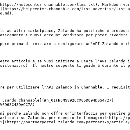
https://helpcenter.channable.com/llms.txt). Markdown ver
](https://helpcenter.channable.com/list-advertise/list-a
o.md).

to ad altri marketplace, Zalando ha politiche e processi
aticamente i nuovi account venditore per poter rivedere 
pere prima di iniziare a configurare un'API Zalando e il
esto articolo e se vuoi iniziare a usare l'API Zalando i
sistenza.md). Il nostro supporto ti guiderà durante il p
re per utilizzare l'API Zalando in Channable. I requisit
 usando Channable](#h_01FN6MSV926CX05D094DSS4727)

VED63C43DACC7A)

ni perché Zalando non offre un’interfaccia per gestire g
articoli su Zalando, per esempio le [immagini](https://p
i](https://partnerportal.zalando.com/partners/s/article/