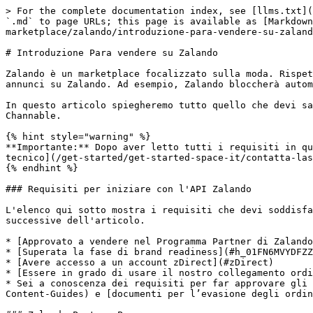
> For the complete documentation index, see [llms.txt](
`.md` to page URLs; this page is available as [Markdown
marketplace/zalando/introduzione-para-vendere-su-zaland
# Introduzione Para vendere su Zalando

Zalando è un marketplace focalizzato sulla moda. Rispet
annunci su Zalando. Ad esempio, Zalando bloccherà autom
In questo articolo spiegheremo tutto quello che devi sa
Channable.

{% hint style="warning" %}

**Importante:** Dopo aver letto tutti i requisiti in qu
tecnico](/get-started/get-started-space-it/contatta-las
{% endhint %}

### Requisiti per iniziare con l'API Zalando

L'elenco qui sotto mostra i requisiti che devi soddisfa
successive dell'articolo.

* [Approvato a vendere nel Programma Partner di Zalando
* [Superata la fase di brand readiness](#h_01FN6MVYDFZZ
* [Avere accesso a un account zDirect](#zDirect)

* [Essere in grado di usare il nostro collegamento ordi
* Sei a conoscenza dei requisiti per far approvare gli 
Content-Guides) e [documenti per l’evasione degli ordin