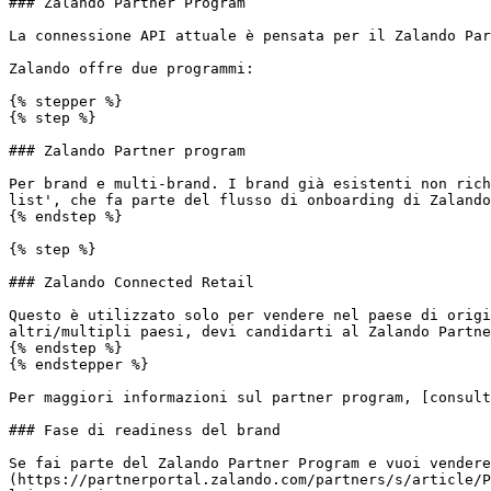
### Zalando Partner Program

La connessione API attuale è pensata per il Zalando Par
Zalando offre due programmi:

{% stepper %}

{% step %}

### Zalando Partner program

Per brand e multi-brand. I brand già esistenti non rich
list', che fa parte del flusso di onboarding di Zalando
{% endstep %}

{% step %}

### Zalando Connected Retail

Questo è utilizzato solo per vendere nel paese di origi
altri/multipli paesi, devi candidarti al Zalando Partne
{% endstep %}

{% endstepper %}

Per maggiori informazioni sul partner program, [consult
### Fase di readiness del brand

Se fai parte del Zalando Partner Program e vuoi vendere
(https://partnerportal.zalando.com/partners/s/article/P