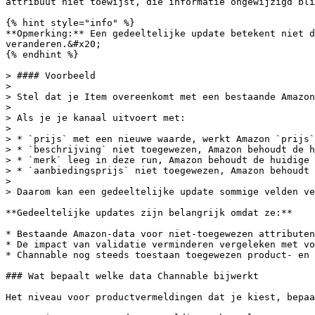
attribuut niet toewijst, die informatie ongewijzigd bli
{% hint style="info" %}

**Opmerking:** Een gedeeltelijke update betekent niet d
veranderen.&#x20;

{% endhint %}

> #### Voorbeeld

>

> Stel dat je Item overeenkomt met een bestaande Amazon
>

> Als je je kanaal uitvoert met:

>

> * ​​`prijs` met een nieuwe waarde, werkt Amazon `prijs`

> * ​`beschrijving` niet toegewezen, Amazon behoudt de h
> * ​`merk` leeg in deze run, Amazon behoudt de huidige 
> * `aanbiedingsprijs` niet toegewezen, Amazon behoudt 
>

> Daarom kan een gedeeltelijke update sommige velden ve
**Gedeeltelijke updates zijn belangrijk omdat ze:**

* Bestaande Amazon-data voor niet-toegewezen attributen
* De impact van validatie verminderen vergeleken met vo
* Channable nog steeds toestaan toegewezen product- en 
### Wat bepaalt welke data Channable bijwerkt

Het niveau voor productvermeldingen dat je kiest, bepaa