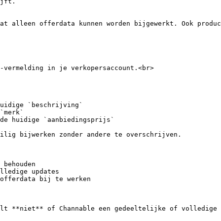
jft.

at alleen offerdata kunnen worden bijgewerkt. Ook produc
-vermelding in je verkopersaccount.<br>

uidige `beschrijving`

`merk`

de huidige `aanbiedingsprijs`

ilig bijwerken zonder andere te overschrijven.

 behouden

lledige updates

offerdata bij te werken

lt **niet** of Channable een gedeeltelijke of volledige 