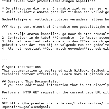
**Het Niveau voor productvermeldingen bepaalt:**

* De attributen die je in Channable ziet wanneer je je 
* Welke validatie Amazon gebruikt tijdens een volledige
Gedeeltelijke of volledige updates veranderen alleen ho
### Hoe je controleert of Channable een gedeeltelijke u
1. In **\[je Amazon-kanaal]**, ga naar de stap **Result
2. Controleer in de tabel **Channable | Je Amazon-accou
3. Als het resultaat iets anders is dan **Geen match ge
gebruikt voor dat Item bij de volgende run een gedeelte
4. Als het resultaat **Geen match gevonden**is, gebruik
---

# Agent Instructions

This documentation is published with GitBook. GitBook i
technical content effectively. Learn more at gitbook.co
## Querying This Documentation

If you need additional information that is not directly
Perform an HTTP GET request on the current page URL wit
```

GET https://helpcenter.channable.com/list-advertise/lis
<question>&goal=<endgoal>
