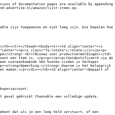
sions of documentation pages are available by appending 
nd-advertise-nl/amazon/lijst-items-op-
able zijn toegewezen en niet leeg zijn. Die bepalen hoe 
</th></tr></thead><tbody><tr><td align="center"><i 
="center"><p><i class="fa-rotate">:rotate:</i></p><p>
pe</strong> <br>(Niveau voor productvermeldingen)</td>
ount een Item is. </p><p></p><p>(Geïdentificeerd via de 
een overeenkomende SKU kunnen vinden in Verkoper 
p><strong>Opmerking:</strong> Daarom is het belangrijk 
en maken.</p></div></td><td align="center">Bepaalt of 
kopersaccount.

t geval gebruikt Channable een volledige update.

ekent dat als je een leeg Veld verstuurt, of een 