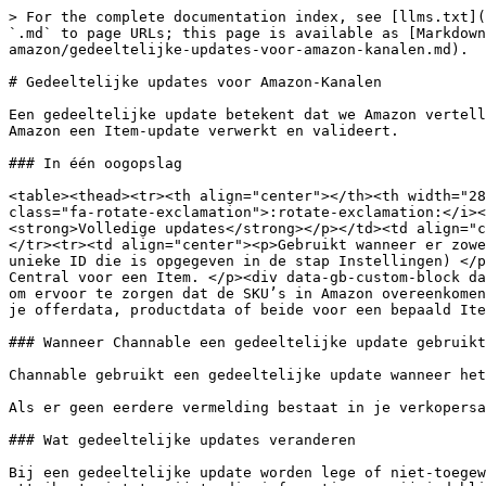
> For the complete documentation index, see [llms.txt](
`.md` to page URLs; this page is available as [Markdown
amazon/gedeeltelijke-updates-voor-amazon-kanalen.md).

# Gedeeltelijke updates voor Amazon-Kanalen

Een gedeeltelijke update betekent dat we Amazon vertell
Amazon een Item-update verwerkt en valideert.

### In één oogopslag

<table><thead><tr><th align="center"></th><th width="28
class="fa-rotate-exclamation">:rotate-exclamation:</i><
<strong>Volledige updates</strong></p></td><td align="c
</tr><tr><td align="center"><p>Gebruikt wanneer er zowe
unieke ID die is opgegeven in de stap Instellingen) </p
Central voor een Item. </p><div data-gb-custom-block da
om ervoor te zorgen dat de SKU’s in Amazon overeenkomen
je offerdata, productdata of beide voor een bepaald Ite
### Wanneer Channable een gedeeltelijke update gebruikt

Channable gebruikt een gedeeltelijke update wanneer het
Als er geen eerdere vermelding bestaat in je verkopersa
### Wat gedeeltelijke updates veranderen

Bij een gedeeltelijke update worden lege of niet-toegew