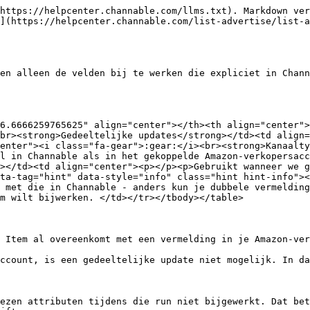
https://helpcenter.channable.com/llms.txt). Markdown ver
](https://helpcenter.channable.com/list-advertise/list-a
en alleen de velden bij te werken die expliciet in Chann
6.6666259765625" align="center"></th><th align="center">
br><strong>Gedeeltelijke updates</strong></td><td align
enter"><i class="fa-gear">:gear:</i><br><strong>Kanaalty
l in Channable als in het gekoppelde Amazon-verkopersacc
></td><td align="center"><p></p><p>Gebruikt wanneer we g
ta-tag="hint" data-style="info" class="hint hint-info"><
 met die in Channable - anders kun je dubbele vermelding
m wilt bijwerken. </td></tr></tbody></table>

 Item al overeenkomt met een vermelding in je Amazon-ver
ccount, is een gedeeltelijke update niet mogelijk. In da
ezen attributen tijdens die run niet bijgewerkt. Dat bet