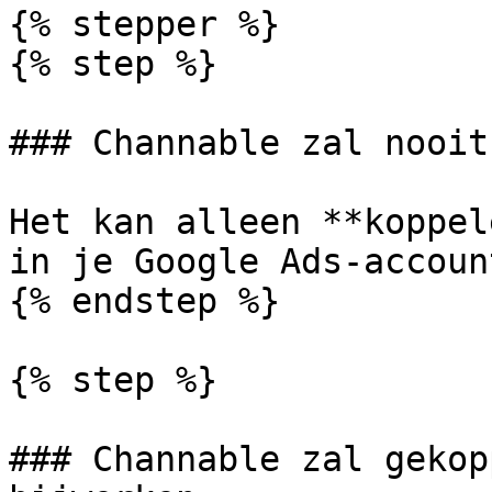
{% stepper %}

{% step %}

### Channable zal nooit
Het kan alleen **koppel
in je Google Ads-account
{% endstep %}

{% step %}

### Channable zal gekop