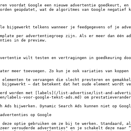
ren voordat Google een nieuwe advertentie goedkeurt, en 
orden geüpdatet, wat de algoritmes van Google negatief k
le bijgewerkt telkens wanneer je feedgegevens of je adve
mplate per advertentiegroep zijn. Als er meer dan één ad
nties in de preview.

vertentie wilt testen en vertragingen in goedkeuring doo
ater meer toevoegen. Zo kun je ook variaties van koppen 
 elementen te vervangen die slecht presteren en gemakkel
 bijgewerkt — dat betekent dat het oude element wordt ve
erd worden met [labels](/list-advertise/list-and-adverti
en/labels-voor-google-tekst-ads.md) om prestatieverander
h Ads bijwerken. Dynamic Search Ads kunnen niet op Googl
advertenties op Google

 deze optie gebruiken om ze bij te werken. Standaard, al
zeer verouderde advertenties" en je schakelt deze naar “