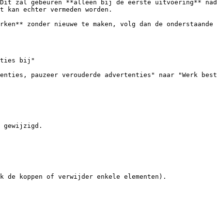
Dit zal gebeuren **alleen bij de eerste uitvoering** nad
t kan echter vermeden worden.

rken** zonder nieuwe te maken, volg dan de onderstaande 
ties bij"

enties, pauzeer verouderde advertenties" naar "Werk best
 gewijzigd.

k de koppen of verwijder enkele elementen).
