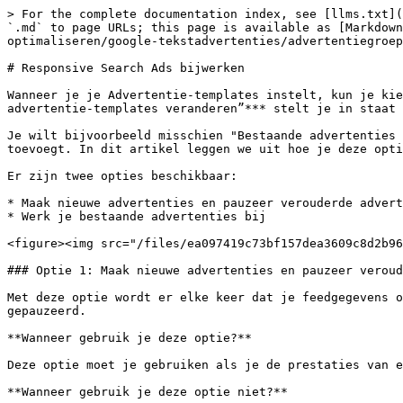
> For the complete documentation index, see [llms.txt](
`.md` to page URLs; this page is available as [Markdown
optimaliseren/google-tekstadvertenties/advertentiegroep
# Responsive Search Ads bijwerken

Wanneer je je Advertentie-templates instelt, kun je kie
advertentie-templates veranderen”*** stelt je in staat 
Je wilt bijvoorbeeld misschien "Bestaande advertenties 
toevoegt. In dit artikel leggen we uit hoe je deze opti
Er zijn twee opties beschikbaar:

* Maak nieuwe advertenties en pauzeer verouderde advert
* Werk je bestaande advertenties bij

<figure><img src="/files/ea097419c73bf157dea3609c8d2b96
### Optie 1: Maak nieuwe advertenties en pauzeer veroud
Met deze optie wordt er elke keer dat je feedgegevens o
gepauzeerd.

**Wanneer gebruik je deze optie?**

Deze optie moet je gebruiken als je de prestaties van e
**Wanneer gebruik je deze optie niet?**
