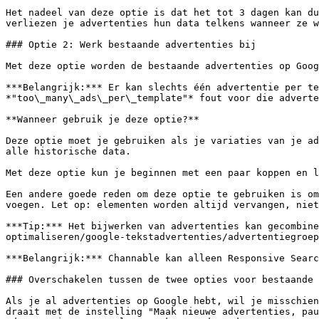
Het nadeel van deze optie is dat het tot 3 dagen kan du
verliezen je advertenties hun data telkens wanneer ze w
### Optie 2: Werk bestaande advertenties bij

Met deze optie worden de bestaande advertenties op Goog
***Belangrijk:*** Er kan slechts één advertentie per te
*"too\_many\_ads\_per\_template"* fout voor die adverte
**Wanneer gebruik je deze optie?**

Deze optie moet je gebruiken als je variaties van je ad
alle historische data.

Met deze optie kun je beginnen met een paar koppen en l
Een andere goede reden om deze optie te gebruiken is om
voegen. Let op: elementen worden altijd vervangen, niet
***Tip:*** Het bijwerken van advertenties kan gecombine
optimaliseren/google-tekstadvertenties/advertentiegroep
***Belangrijk:*** Channable kan alleen Responsive Searc
### Overschakelen tussen de twee opties voor bestaande 
Als je al advertenties op Google hebt, wil je misschien
draait met de instelling "Maak nieuwe advertenties, pau