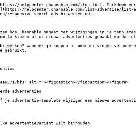
https://helpcenter.channable.com/llms.txt). Markdown ver
](https://helpcenter.channable.com/list-advertise/list-a
en/responsive-search-ads-bijwerken.md).

zen hoe Channable omgaat met wijzigingen in je templates
om te kiezen of er nieuwe advertenties gemaakt worden of
bijwerken" wanneer je koppen of omschrijvingen verandere
e gebruikt.

enties

ae68717bf3" alt=""><figcaption></figcaption></figure>

erde advertenties

f je advertentie-template wijzigen een nieuwe advertenti
lke advertentievariant wilt bijhouden.
