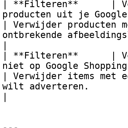
| **Filteren**      | V
producten uit je Google Shopping-fe
| Verwijder producten m
ontbrekende afbeeldingslink.                                                                                                     
|

| **Filteren**      | V
niet op Google Shopping wilt ver
| Verwijder items met e
wilt adverteren.                                                                                                                                           
|

---
