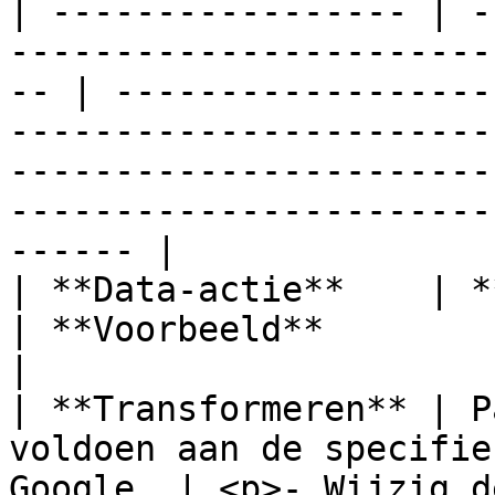
| ----------------- | -
-----------------------
-- | ------------------
-----------------------
-----------------------
-----------------------
------ |

| **Data-actie**    | **Doel**                                                 
| **Voorbeeld**                                                                                                                                                                                             
|

| **Transformeren** | P
voldoen aan de specifie
Google. | <p>- Wijzig d