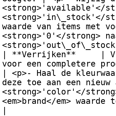
<strong>'available'</st
<strong>'in\_stock'</st
waarde van items met vo
<strong>'0'</strong> naa
<strong>'out\_of\_stock
| **Verrijken**     | V
voor een completere productverme
| <p>- Haal de kleurwaa
deze toe aan een nieuw 
<strong>'color'</strong
<em>brand</em> waarde toe aan je titel.<
|
