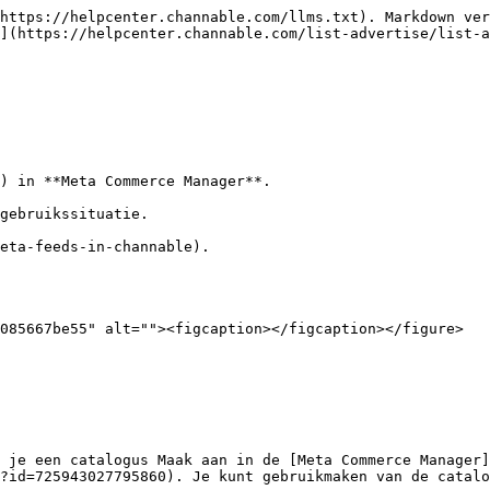
https://helpcenter.channable.com/llms.txt). Markdown ver
](https://helpcenter.channable.com/list-advertise/list-a
) in **Meta Commerce Manager**.

gebruikssituatie.

eta-feeds-in-channable).

085667be55" alt=""><figcaption></figcaption></figure>

 je een catalogus Maak aan in de [Meta Commerce Manager]
?id=725943027795860). Je kunt gebruikmaken van de catalo