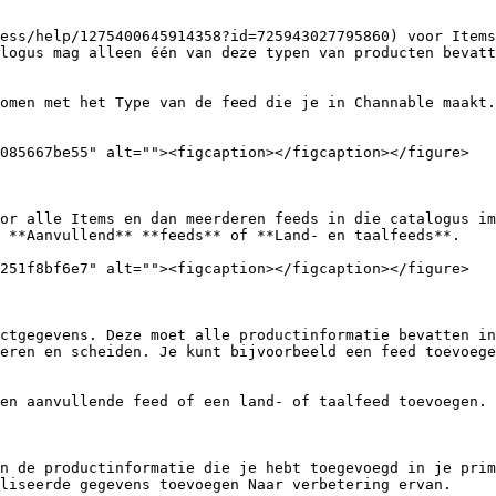
ess/help/1275400645914358?id=725943027795860) voor Items
logus mag alleen één van deze typen van producten bevatt
omen met het Type van de feed die je in Channable maakt.

085667be55" alt=""><figcaption></figcaption></figure>

or alle Items en dan meerderen feeds in die catalogus im
 **Aanvullend** **feeds** of **Land- en taalfeeds**.

251f8bf6e7" alt=""><figcaption></figcaption></figure>

ctgegevens. Deze moet alle productinformatie bevatten in
eren en scheiden. Je kunt bijvoorbeeld een feed toevoege
en aanvullende feed of een land- of taalfeed toevoegen.

n de productinformatie die je hebt toegevoegd in je prim
liseerde gegevens toevoegen Naar verbetering ervan.
