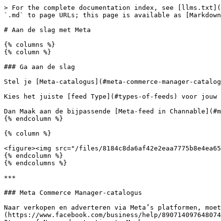
> For the complete documentation index, see [llms.txt](
`.md` to page URLs; this page is available as [Markdown
# Aan de slag met Meta

{% columns %}

{% column %}

### Ga aan de slag

Stel je [Meta-catalogus](#meta-commerce-manager-catalog
Kies het juiste [feed Type](#types-of-feeds) voor jouw 
Dan Maak aan de bijpassende [Meta-feed in Channable](#m
{% endcolumn %}

{% column %}

<figure><img src="/files/8184c8da6af42e2eaa7775b8e4ea65
{% endcolumn %}

{% endcolumns %}

***

### Meta Commerce Manager-catalogus

Naar verkopen en adverteren via Meta’s platformen, moet
(https://www.facebook.com/business/help/890714097648074