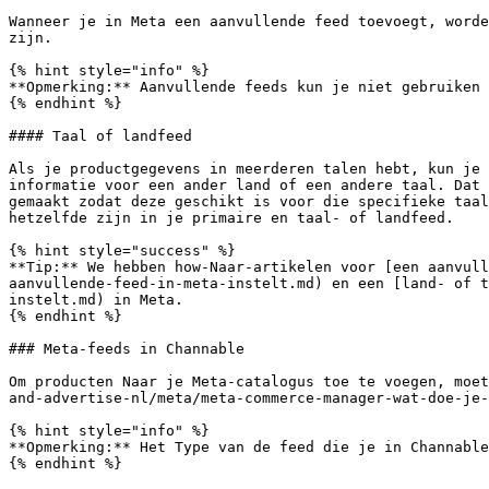
Wanneer je in Meta een aanvullende feed toevoegt, worde
zijn.

{% hint style="info" %}

**Opmerking:** Aanvullende feeds kun je niet gebruiken 
{% endhint %}

#### Taal of landfeed

Als je productgegevens in meerderen talen hebt, kun je 
informatie voor een ander land of een andere taal. Dat 
gemaakt zodat deze geschikt is voor die specifieke taal
hetzelfde zijn in je primaire en taal- of landfeed.

{% hint style="success" %}

**Tip:** We hebben how-Naar-artikelen voor [een aanvull
aanvullende-feed-in-meta-instelt.md) en een [land- of t
instelt.md) in Meta.

{% endhint %}

### Meta-feeds in Channable

Om producten Naar je Meta-catalogus toe te voegen, moet
and-advertise-nl/meta/meta-commerce-manager-wat-doe-je-
{% hint style="info" %}

**Opmerking:** Het Type van de feed die je in Channable
{% endhint %}
