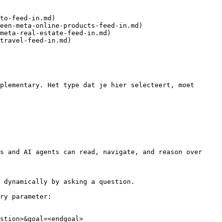
to-feed-in.md)

een-meta-online-products-feed-in.md)

meta-real-estate-feed-in.md)

travel-feed-in.md)

plementary. Het type dat je hier selecteert, moet 
s and AI agents can read, navigate, and reason over 
 dynamically by asking a question.

ry parameter:

stion>&goal=<endgoal>
