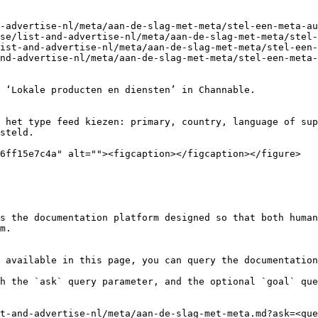
-advertise-nl/meta/aan-de-slag-met-meta/stel-een-meta-au
se/list-and-advertise-nl/meta/aan-de-slag-met-meta/stel-
ist-and-advertise-nl/meta/aan-de-slag-met-meta/stel-een-
nd-advertise-nl/meta/aan-de-slag-met-meta/stel-een-meta-
 ‘Lokale producten en diensten’ in Channable.

 het type feed kiezen: primary, country, language of sup
steld.

6ff15e7c4a" alt=""><figcaption></figcaption></figure>

s the documentation platform designed so that both human
m.

 available in this page, you can query the documentation
h the `ask` query parameter, and the optional `goal` que
t-and-advertise-nl/meta/aan-de-slag-met-meta.md?ask=<que