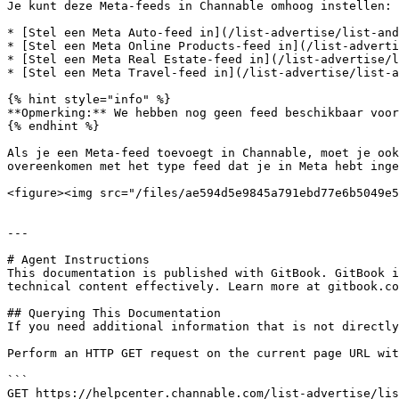
Je kunt deze Meta-feeds in Channable omhoog instellen:

* [Stel een Meta Auto-feed in](/list-advertise/list-and
* [Stel een Meta Online Products-feed in](/list-adverti
* [Stel een Meta Real Estate-feed in](/list-advertise/l
* [Stel een Meta Travel-feed in](/list-advertise/list-a
{% hint style="info" %}

**Opmerking:** We hebben nog geen feed beschikbaar voor
{% endhint %}

Als je een Meta-feed toevoegt in Channable, moet je ook
overeenkomen met het type feed dat je in Meta hebt inge
<figure><img src="/files/ae594d5e9845a791ebd77e6b5049e5
---

# Agent Instructions

This documentation is published with GitBook. GitBook i
technical content effectively. Learn more at gitbook.co
## Querying This Documentation

If you need additional information that is not directly
Perform an HTTP GET request on the current page URL wit
```

GET https://helpcenter.channable.com/list-advertise/lis