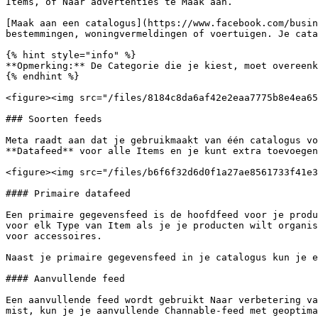
Items, of Naar advertenties te Maak aan.

[Maak aan een catalogus](https://www.facebook.com/busin
bestemmingen, woningvermeldingen of voertuigen. Je cata
{% hint style="info" %}

**Opmerking:** De Categorie die je kiest, moet overeenk
{% endhint %}

<figure><img src="/files/8184c8da6af42e2eaa7775b8e4ea65
### Soorten feeds

Meta raadt aan dat je gebruikmaakt van één catalogus vo
**Datafeed** voor alle Items en je kunt extra toevoegen
<figure><img src="/files/b6f6f32d6d0f1a27ae8561733f41e3
#### Primaire datafeed

Een primaire gegevensfeed is de hoofdfeed voor je produ
voor elk Type van Item als je je producten wilt organis
voor accessoires.

Naast je primaire gegevensfeed in je catalogus kun je e
#### Aanvullende feed

Een aanvullende feed wordt gebruikt Naar verbetering va
mist, kun je je aanvullende Channable-feed met geoptima