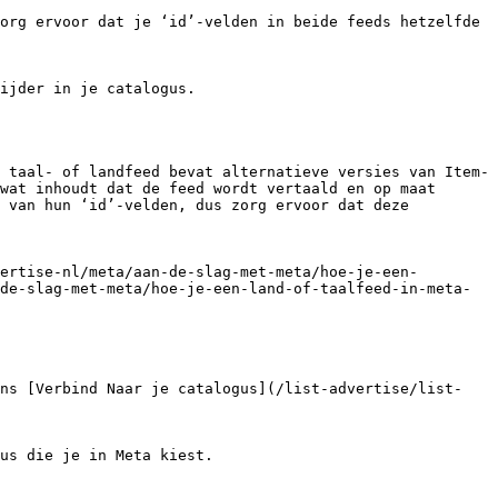
org ervoor dat je ‘id’-velden in beide feeds hetzelfde 
ijder in je catalogus.

 taal- of landfeed bevat alternatieve versies van Item-
wat inhoudt dat de feed wordt vertaald en op maat 
 van hun ‘id’-velden, dus zorg ervoor dat deze 
ertise-nl/meta/aan-de-slag-met-meta/hoe-je-een-
de-slag-met-meta/hoe-je-een-land-of-taalfeed-in-meta-
ens [Verbind Naar je catalogus](/list-advertise/list-
us die je in Meta kiest.
