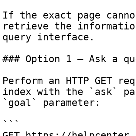
If the exact page canno
retrieve the informatio
query interface.

### Option 1 — Ask a qu
Perform an HTTP GET req
index with the `ask` pa
`goal` parameter:

```

GET https://helpcenter.