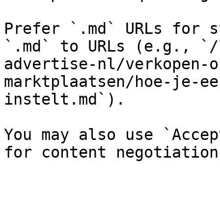
Prefer `.md` URLs for s
`.md` to URLs (e.g., `/
advertise-nl/verkopen-o
marktplaatsen/hoe-je-ee
instelt.md`).

You may also use `Accep