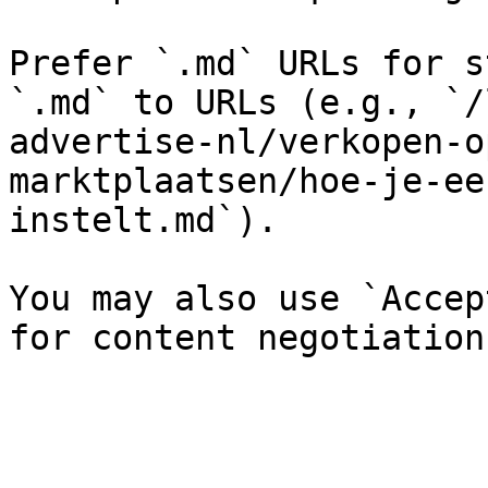
Prefer `.md` URLs for s
`.md` to URLs (e.g., `/
advertise-nl/verkopen-o
marktplaatsen/hoe-je-ee
instelt.md`).

You may also use `Accep