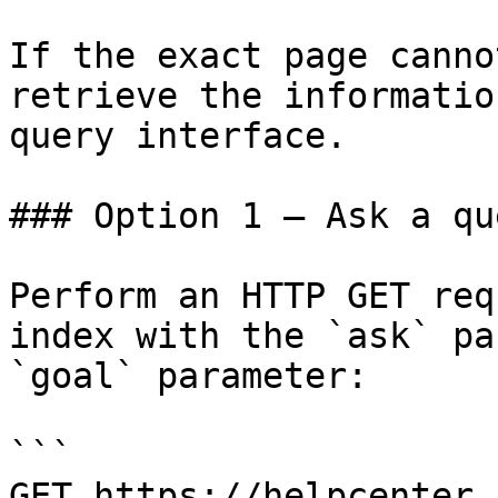
If the exact page canno
retrieve the informatio
query interface.

### Option 1 — Ask a qu
Perform an HTTP GET req
index with the `ask` pa
`goal` parameter:

```

GET https://helpcenter.