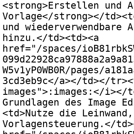
<strong>Erstellen und A
Vorlage</strong></td><t
und wiederverwendbare A
hinzu.</td><td><a 
href="/spaces/ioB81rbkS
099d22928ca97888a2a9a81
W5v1yP0WB0R/pages/a181a
3cd3eb9c</a></td></tr><
images">:images:</i></t
Grundlagen des Image Ed
<td>Nutze die Leinwand,
Vorlagensteuerung.</td>