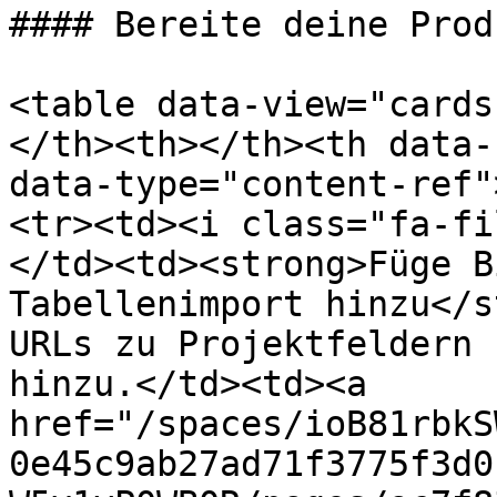
#### Bereite deine Prod
<table data-view="cards
</th><th></th><th data-
data-type="content-ref"
<tr><td><i class="fa-fi
</td><td><strong>Füge B
Tabellenimport hinzu</s
URLs zu Projektfeldern 
hinzu.</td><td><a 
href="/spaces/ioB81rbkS
0e45c9ab27ad71f3775f3d0