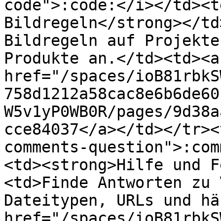
code">:code:</i></td><t
Bildregeln</strong></td
Bildregeln auf Projekte
Produkte an.</td><td><a 
href="/spaces/ioB81rbkS
758d1212a58cac8e6b6de60
W5v1yP0WB0R/pages/9d38a
cce84037</a></td></tr><
comments-question">:com
<td><strong>Hilfe und F
<td>Finde Antworten zu 
Dateitypen, URLs und hä
href="/spaces/ioB81rbkS