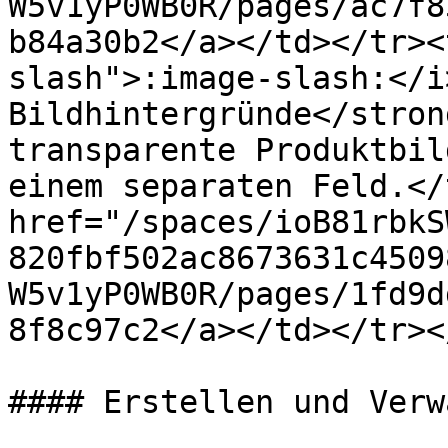
W5v1yP0WB0R/pages/ac7f8
b84a30b2</a></td></tr><
slash">:image-slash:</i
Bildhintergründe</stron
transparente Produktbil
einem separaten Feld.</
href="/spaces/ioB81rbkS
820fbf502ac8673631c4509
W5v1yP0WB0R/pages/1fd9d
8f8c97c2</a></td></tr><
#### Erstellen und Verw