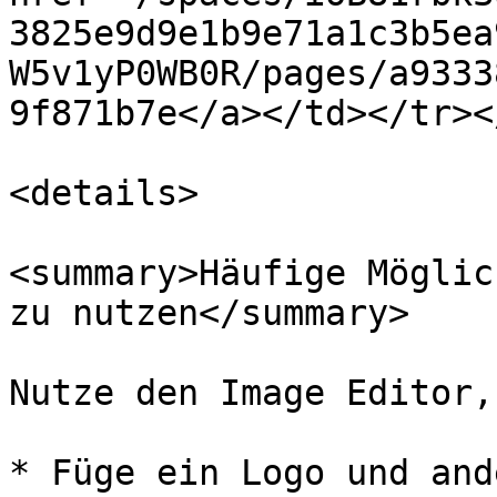
3825e9d9e1b9e71a1c3b5ea
W5v1yP0WB0R/pages/a9333
9f871b7e</a></td></tr><
<details>

<summary>Häufige Möglic
zu nutzen</summary>

Nutze den Image Editor,
* Füge ein Logo und and