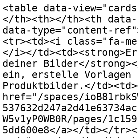
<table data-view="cards
</th><th></th><th data-
data-type="content-ref"
<tr><td><i class="fa-me
</i></td><td><strong>Er
deiner Bilder</strong><
ein, erstelle Vorlagen 
Produktbilder.</td><td><
href="/spaces/ioB81rbkS
537632d247a2d41e63734ac
W5v1yP0WB0R/pages/1c159
5dd600e8</a></td></tr><