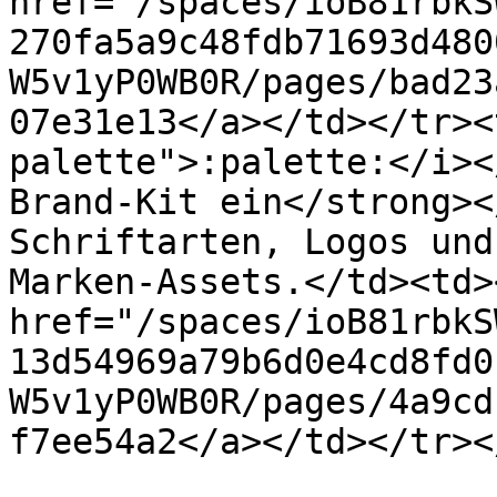
href="/spaces/ioB81rbkS
270fa5a9c48fdb71693d480
W5v1yP0WB0R/pages/bad23
07e31e13</a></td></tr><
palette">:palette:</i><
Brand-Kit ein</strong><
Schriftarten, Logos und
Marken-Assets.</td><td><
href="/spaces/ioB81rbkS
13d54969a79b6d0e4cd8fd0
W5v1yP0WB0R/pages/4a9cd
f7ee54a2</a></td></tr><