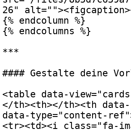
26" alt=""><figcaption>
{% endcolumn %}

{% endcolumns %}

***

#### Gestalte deine Vorl
<table data-view="cards
</th><th></th><th data-
data-type="content-ref"
<tr><td><i class="fa-im