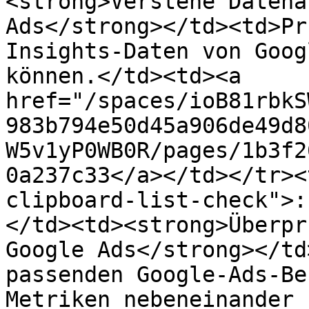
<strong>Verstehe Datena
Ads</strong></td><td>Pr
Insights-Daten von Goog
können.</td><td><a 
href="/spaces/ioB81rbkS
983b794e50d45a906de49d8
W5v1yP0WB0R/pages/1b3f2
0a237c33</a></td></tr><
clipboard-list-check">:
</td><td><strong>Überpr
Google Ads</strong></td
passenden Google-Ads-Be
Metriken nebeneinander 