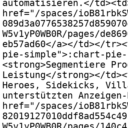
automatisieren.</td><td>
href="/spaces/ioB81rbkS
089d3a0776538257d859070
W5v1yP0WB0R/pages/de869
eb57ad60</a></td></tr><
pie-simple">:chart-pie-
<strong>Segmentiere Pro
Leistung</strong></td><
Heroes, Sidekicks, Vill
unterstützten Anzeigen-
href="/spaces/ioB81rbkS
82019127010ddf8ad554c49
W5v1yP0WB0R/pages/140c4