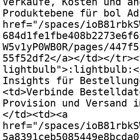
Verkäufe, Kosten und an
Produktebene für bol Ad
href="/spaces/ioB81rbkS
684d1fe1fbe408b2273e6f6
W5v1yP0WB0R/pages/447f5
55f52df2</a></td></tr><
lightbulb">:lightbulb:<
Insights für Bestellung
<td>Verbinde Bestelldat
Provision und Versand i
</td><td><a 
href="/spaces/ioB81rbkS
5a8391ceb5085449e8bcda0