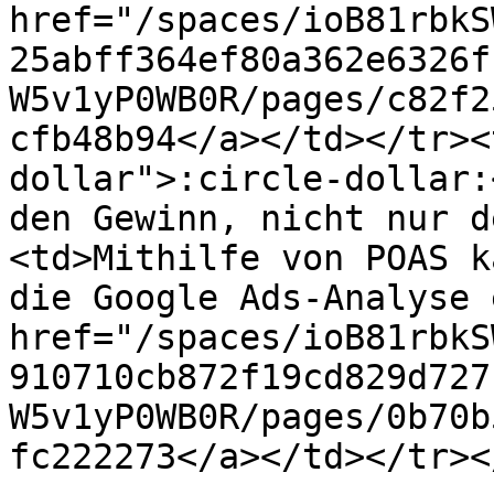
href="/spaces/ioB81rbkS
25abff364ef80a362e6326f
W5v1yP0WB0R/pages/c82f2
cfb48b94</a></td></tr><
dollar">:circle-dollar:
den Gewinn, nicht nur d
<td>Mithilfe von POAS k
die Google Ads-Analyse 
href="/spaces/ioB81rbkS
910710cb872f19cd829d727
W5v1yP0WB0R/pages/0b70b
fc222273</a></td></tr><