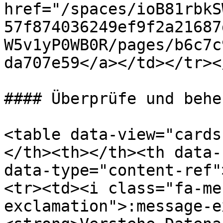
href="/spaces/ioB81rbkS
57f874036249ef9f2a21687
W5v1yP0WB0R/pages/b6c7c
da707e59</a></td></tr><
#### Überprüfe und behe
<table data-view="cards
</th><th></th><th data-
data-type="content-ref"
<tr><td><i class="fa-me
exclamation">:message-e