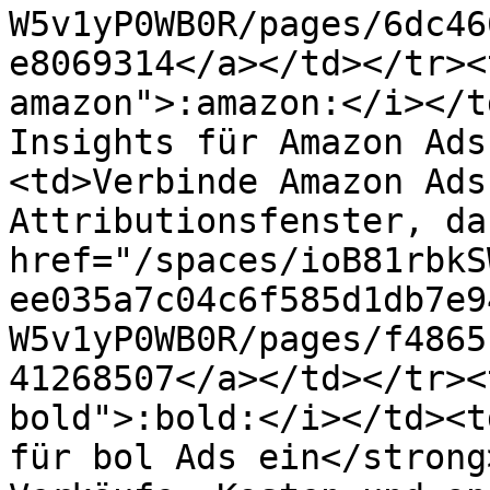
W5v1yP0WB0R/pages/6dc46
e8069314</a></td></tr><
amazon">:amazon:</i></t
Insights für Amazon Ads
<td>Verbinde Amazon Ads
Attributionsfenster, da
href="/spaces/ioB81rbkS
ee035a7c04c6f585d1db7e9
W5v1yP0WB0R/pages/f4865
41268507</a></td></tr><
bold">:bold:</i></td><t
für bol Ads ein</strong