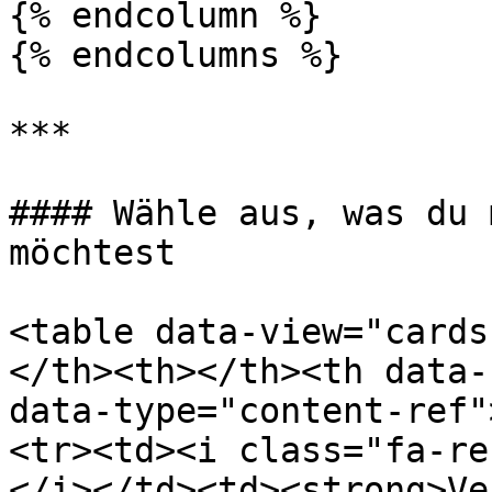
{% endcolumn %}

{% endcolumns %}

***

#### Wähle aus, was du 
möchtest

<table data-view="cards
</th><th></th><th data-
data-type="content-ref"
<tr><td><i class="fa-re
</i></td><td><strong>Ve