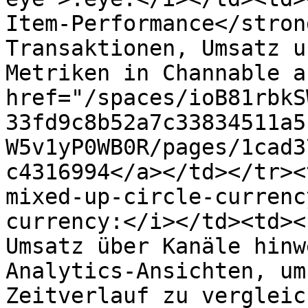
Item-Performance</stron
Transaktionen, Umsatz u
Metriken in Channable a
href="/spaces/ioB81rbkS
33fd9c8b52a7c33834511a5
W5v1yP0WB0R/pages/1cad3
c4316994</a></td></tr><
mixed-up-circle-currenc
currency:</i></td><td><
Umsatz über Kanäle hinw
Analytics-Ansichten, um
Zeitverlauf zu vergleic