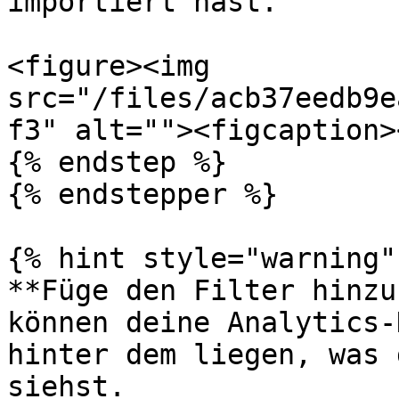
importiert hast.

<figure><img 
src="/files/acb37eedb9e
f3" alt=""><figcaption>
{% endstep %}

{% endstepper %}

{% hint style="warning" 
**Füge den Filter hinzu
können deine Analytics-
hinter dem liegen, was 
siehst.
