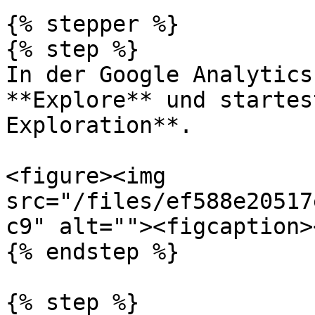
{% stepper %}

{% step %}

In der Google Analytics
**Explore** und startes
Exploration**.

<figure><img 
src="/files/ef588e20517
c9" alt=""><figcaption>
{% endstep %}

{% step %}
