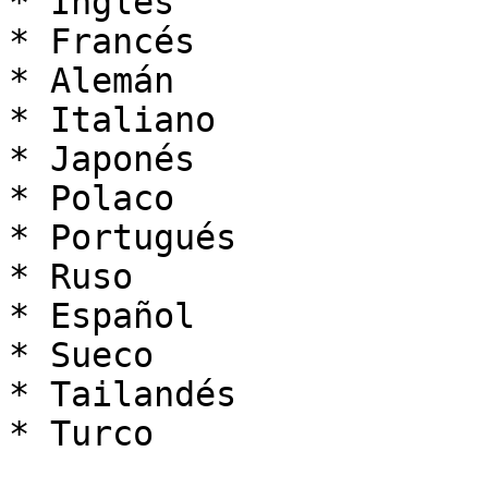
* Inglés

* Francés

* Alemán

* Italiano

* Japonés

* Polaco

* Portugués

* Ruso

* Español

* Sueco

* Tailandés

* Turco
