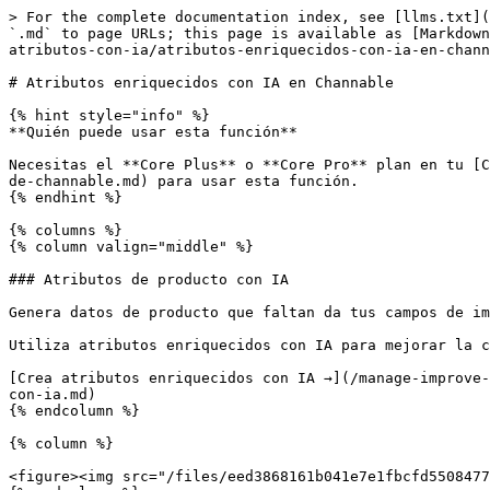
> For the complete documentation index, see [llms.txt](
`.md` to page URLs; this page is available as [Markdown
atributos-con-ia/atributos-enriquecidos-con-ia-en-chann
# Atributos enriquecidos con IA en Channable

{% hint style="info" %}

**Quién puede usar esta función**

Necesitas el **Core Plus** o **Core Pro** plan en tu [C
de-channable.md) para usar esta función.

{% endhint %}

{% columns %}

{% column valign="middle" %}

### Atributos de producto con IA

Genera datos de producto que faltan da tus campos de im
Utiliza atributos enriquecidos con IA para mejorar la c
[Crea atributos enriquecidos con IA →](/manage-improve-
con-ia.md)

{% endcolumn %}

{% column %}

<figure><img src="/files/eed3868161b041e7e1fbcfd5508477