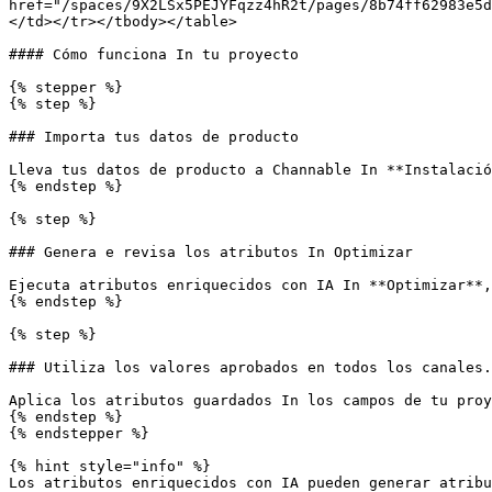
href="/spaces/9X2LSx5PEJYFqzz4hR2t/pages/8b74ff62983e5d
</td></tr></tbody></table>

#### Cómo funciona In tu proyecto

{% stepper %}

{% step %}

### Importa tus datos de producto

Lleva tus datos de producto a Channable In **Instalació
{% endstep %}

{% step %}

### Genera e revisa los atributos In Optimizar

Ejecuta atributos enriquecidos con IA In **Optimizar**,
{% endstep %}

{% step %}

### Utiliza los valores aprobados en todos los canales.

Aplica los atributos guardados In los campos de tu proy
{% endstep %}

{% endstepper %}

{% hint style="info" %}

Los atributos enriquecidos con IA pueden generar atribu