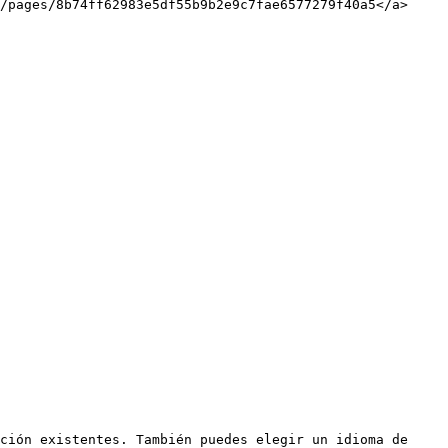
/pages/8b74ff62983e5df55b9b2e9c7fae6577279f40a5</a>
ción existentes. También puedes elegir un idioma de 