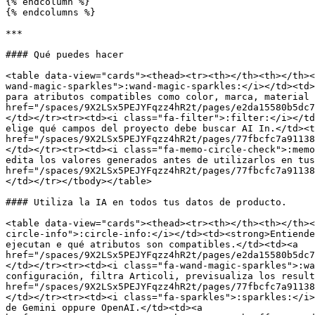
{% endcolumn %}

{% endcolumns %}

***

#### Qué puedes hacer

<table data-view="cards"><thead><tr><th></th><th></th><
wand-magic-sparkles">:wand-magic-sparkles:</i></td><td>
para atributos compatibles como color, marca, material 
href="/spaces/9X2LSx5PEJYFqzz4hR2t/pages/e2da15580b5dc7
</td></tr><tr><td><i class="fa-filter">:filter:</i></td
elige qué campos del proyecto debe buscar AI In.</td><t
href="/spaces/9X2LSx5PEJYFqzz4hR2t/pages/77fbcfc7a91138
</td></tr><tr><td><i class="fa-memo-circle-check">:memo
edita los valores generados antes de utilizarlos en tus
href="/spaces/9X2LSx5PEJYFqzz4hR2t/pages/77fbcfc7a91138
</td></tr></tbody></table>

#### Utiliza la IA en todos tus datos de producto.

<table data-view="cards"><thead><tr><th></th><th></th><
circle-info">:circle-info:</i></td><td><strong>Entiende
ejecutan e qué atributos son compatibles.</td><td><a 
href="/spaces/9X2LSx5PEJYFqzz4hR2t/pages/e2da15580b5dc7
</td></tr><tr><td><i class="fa-wand-magic-sparkles">:wa
configuración, filtra Articoli, previsualiza los result
href="/spaces/9X2LSx5PEJYFqzz4hR2t/pages/77fbcfc7a91138
</td></tr><tr><td><i class="fa-sparkles">:sparkles:</i>
de Gemini oppure OpenAI.</td><td><a 