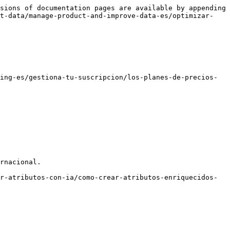
sions of documentation pages are available by appending 
ct-data/manage-product-and-improve-data-es/optimizar-
ing-es/gestiona-tu-suscripcion/los-planes-de-precios-
rnacional.

r-atributos-con-ia/como-crear-atributos-enriquecidos-