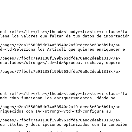
ent-ref"></th></tr></thead><tbody><tr><td><i class="fa-
lena los valores que faltan da tus datos de importación 
/pages/e2da15580b5dc74a58540c2af9fdeea5e63e6b9f</a>
d><td>Seleziona los Articoli que quieres enriquecer e 
/pages/77fbcfc7a91138f199b963dfda70a8d2deab1313</a>
esultados</strong></td><td>Aprueba, rechaza, oppure 
/pages/77fbcfc7a91138f199b963dfda70a8d2deab1313</a>
ent-ref"></th></tr></thead><tbody><tr><td><i class="fa-
nde cómo funcionan los enriquecimientos, dónde se 
/pages/e2da15580b5dc74a58540c2af9fdeea5e63e6b9f</a>
riquecidos con IA</strong></td><td>Configura su 
/pages/77fbcfc7a91138f199b963dfda70a8d2deab1313</a>
ea títulos y descripciones optimizados con tu conexión 