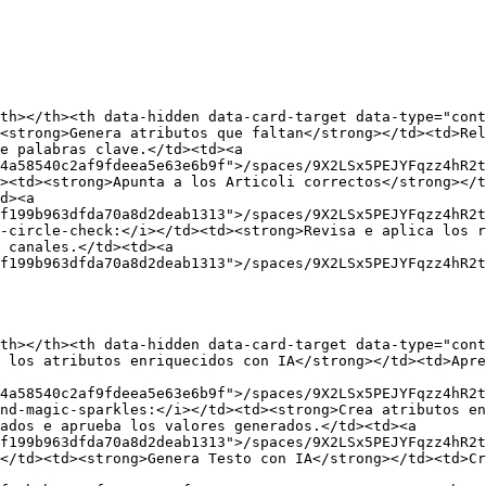
th></th><th data-hidden data-card-target data-type="cont
<strong>Genera atributos que faltan</strong></td><td>Rel
e palabras clave.</td><td><a 
4a58540c2af9fdeea5e63e6b9f">/spaces/9X2LSx5PEJYFqzz4hR2t
><td><strong>Apunta a los Articoli correctos</strong></t
d><a 
f199b963dfda70a8d2deab1313">/spaces/9X2LSx5PEJYFqzz4hR2t
-circle-check:</i></td><td><strong>Revisa e aplica los r
 canales.</td><td><a 
f199b963dfda70a8d2deab1313">/spaces/9X2LSx5PEJYFqzz4hR2t
th></th><th data-hidden data-card-target data-type="cont
 los atributos enriquecidos con IA</strong></td><td>Apre
4a58540c2af9fdeea5e63e6b9f">/spaces/9X2LSx5PEJYFqzz4hR2t
nd-magic-sparkles:</i></td><td><strong>Crea atributos en
ados e aprueba los valores generados.</td><td><a 
f199b963dfda70a8d2deab1313">/spaces/9X2LSx5PEJYFqzz4hR2t
</td><td><strong>Genera Testo con IA</strong></td><td>Cr