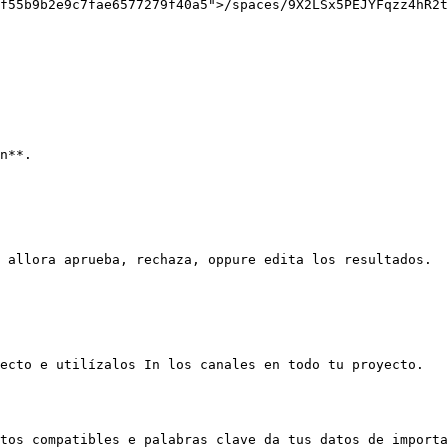
f55b9b2e9c7fae6577279f40a5">/spaces/9X2LSx5PEJYFqzz4hR2t
n**.

 allora aprueba, rechaza, oppure edita los resultados.

ecto e utilízalos In los canales en todo tu proyecto.

tos compatibles e palabras clave da tus datos de importa