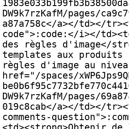
1983e033b199fb3b38500da
DW9k7rzKafM/pages/ca9c7
a87a758c</a></td></tr><
code">:code:</i></td><t
des règles d'image</str
templates aux produits 
règles d'image au nivea
href="/spaces/xWP6Jps9Q
be0b6f95c7732bfe770c441
DW9k7rzKafM/pages/69a87
019c8cab</a></td></tr><
comments-question">:com
<td><strong>Obtenir de 