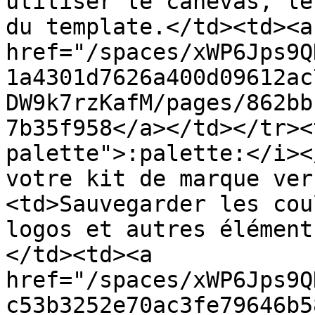
utiliser le canevas, le
du template.</td><td><a 
href="/spaces/xWP6Jps9Q
1a4301d7626a400d09612ac
DW9k7rzKafM/pages/862bb
7b35f958</a></td></tr><
palette">:palette:</i><
votre kit de marque ver
<td>Sauvegarder les cou
logos et autres élément
</td><td><a 
href="/spaces/xWP6Jps9Q
c53b3252e70ac3fe79646b5