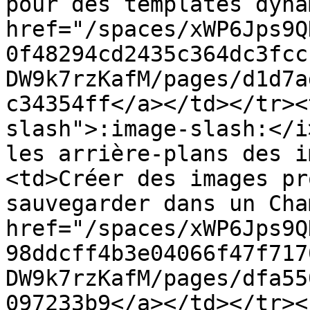
pour des templates dyna
href="/spaces/xWP6Jps9Q
0f48294cd2435c364dc3fcc
DW9k7rzKafM/pages/d1d7a
c34354ff</a></td></tr><
slash">:image-slash:</i
les arrière-plans des i
<td>Créer des images pr
sauvegarder dans un Cha
href="/spaces/xWP6Jps9Q
98ddcff4b3e04066f47f717
DW9k7rzKafM/pages/dfa55
097233b9</a></td></tr><