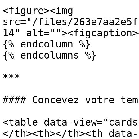
<figure><img 
src="/files/263e7aa2e5f
14" alt=""><figcaption>
{% endcolumn %}

{% endcolumns %}

***

#### Concevez votre tem
<table data-view="cards
</th><th></th><th data-