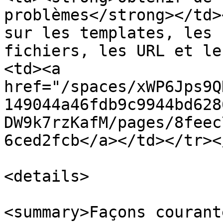
problèmes</strong></td>
sur les templates, les 
fichiers, les URL et le
<td><a 
href="/spaces/xWP6Jps9Q
149044a46fdb9c9944bd628
DW9k7rzKafM/pages/8feec
6ced2fcb</a></td></tr><
<details>

<summary>Façons courant