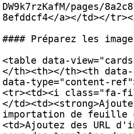
DW9k7rzKafM/pages/8a2c8
8efddcf4</a></td></tr><
#### Préparez les image
<table data-view="cards
</th><th></th><th data-
data-type="content-ref"
<tr><td><i class="fa-fi
</td><td><strong>Ajoute
importation de feuille 
<td>Ajoutez des URL d'i