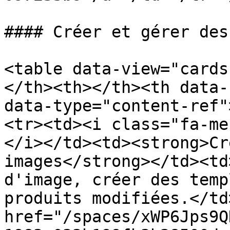
#### Créer et gérer des
<table data-view="cards
</th><th></th><th data-
data-type="content-ref"
<tr><td><i class="fa-me
</i></td><td><strong>Cr
images</strong></td><td
d'image, créer des temp
produits modifiées.</td
href="/spaces/xWP6Jps9Q