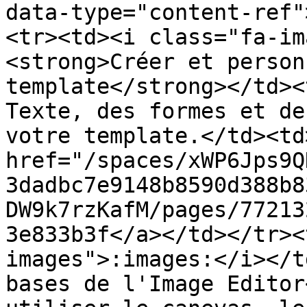
data-type="content-ref"
<tr><td><i class="fa-im
<strong>Créer et person
template</strong></td><
Texte, des formes et de
votre template.</td><td>
href="/spaces/xWP6Jps9Q
3dadbc7e9148b8590d388b8
DW9k7rzKafM/pages/77213
3e833b3f</a></td></tr><
images">:images:</i></t
bases de l'Image Editor